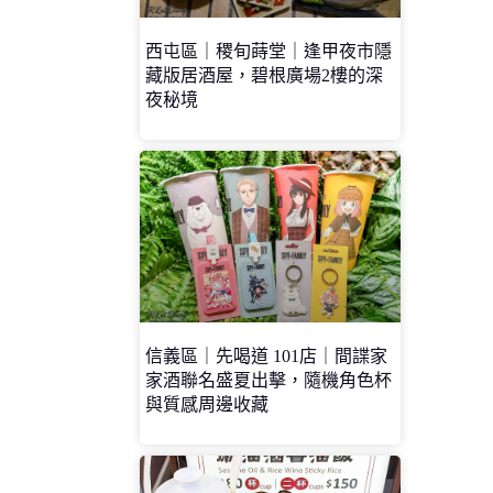
西屯區｜稷旬蒔堂｜逢甲夜市隱
藏版居酒屋，碧根廣場2樓的深
夜秘境
信義區｜先喝道 101店｜間諜家
家酒聯名盛夏出擊，隨機角色杯
與質感周邊收藏