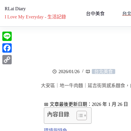
RLai Diary
台中美食
台
I Love My Everyday - 生活記錄
L
i
F
n
a
C
2026/01/26
台北美食
e
c
o
e
大安區｜地一牛肉麵｜延吉街質感系麵食，
p
b
y
o
📅 文章最後更新日期：2026 年 1 月 26 日
L
o
內容目錄
i
k
n
環境與特色