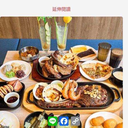
延伸閱讀
L
F
C
i
a
o
n
c
p