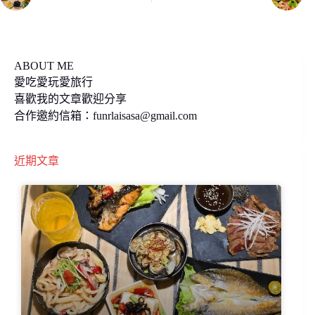
o
n
k
k
ABOUT ME
愛吃愛玩愛旅行
喜歡我的文章歡迎分享
合作邀約信箱：
funrlaisasa@gmail.com
近期文章