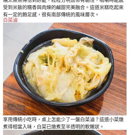
糯米蒸煮得恰到好處，粒粒分明且帶有黏性，咀嚼時能感
受到米飯的糯香與肉燥的鹹甜完美融合。這道米糕吃起來
有一定的飽足感，很有南部傳統的風味層次。
白菜滷
享用傳統小吃時，桌上怎能少了一盤白菜滷？這道小菜燉
煮得相當入味，白菜已燉煮至半透明的軟嫩狀。