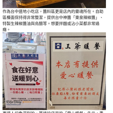
作為台中道地小吃店，醬料區更是店內的靈魂所在。自助
區檯面保持得非常整潔，提供台中神醬「東泉辣椒醬」、
特製生辣椒醬油與烏醋等。想要拌麵或沾小菜都非常過
癮。