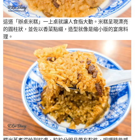
這道「辦桌米糕」一上桌就讓人食指大動。米糕呈現漂亮
的圓柱狀，並佐以香菜點綴，造型就像是縮小版的宴席料
理。