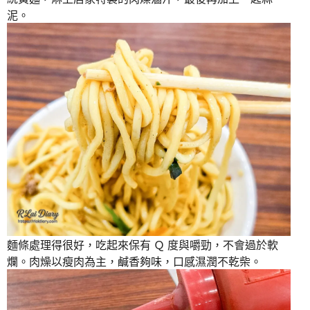
泥。
麵條處理得很好，吃起來保有 Ｑ 度與嚼勁，不會過於軟
爛。肉燥以瘦肉為主，鹹香夠味，口感濕潤不乾柴。