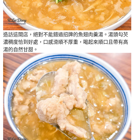
造訪這間店，絕對不能錯過招牌的魚翅肉羹湯。湯頭勾芡
濃稠度恰到好處，口感滑順不厚重，喝起來順口且帶有高
湯的自然甘甜。