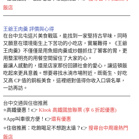
飯店
王爺王肉羹 評價與心得
在台中北屯這片美食戰區，能找到一家堅持古早味，同時
又願意在環境衛生上下苦功的小吃店，實屬難得。《王爺
王肉羹》不僅僅是用魚翅肉羹或炒麵抓住了饕客的胃，更
用整潔明亮的用餐空間留住了大家的心。
最讓人感動的，還是店家那份回饋社會的愛心，讓這頓飯
吃起來更具意義。想要尋找水湳市場附近，既衛生、好吃
又高 CP 值的銅板美食，這裡絕對值得你收入口袋名單，
一訪再訪。
台中交通與住宿推薦
⭐️高鐵優惠！👉
Klook 高鐵國旅聯票 (享 6 折起優惠)
⭐️App叫車很方便！👉
還有優惠
⭐️住宿推薦：吃飽喝足不想跑太遠？👉
搜尋台中周邊熱門
飯店