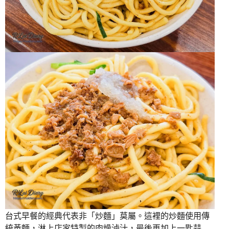
台式早餐的經典代表非「炒麵」莫屬。這裡的炒麵使用傳
統黃麵，淋上店家特製的肉燥滷汁，最後再加上一匙蒜