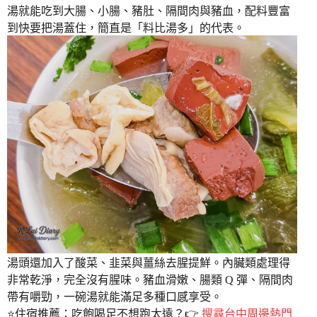
湯就能吃到大腸、小腸、豬肚、隔間肉與豬血，配料豐富
到快要把湯蓋住，簡直是「料比湯多」的代表。
湯頭還加入了酸菜、韭菜與薑絲去腥提鮮。內臟類處理得
非常乾淨，完全沒有腥味。豬血滑嫩、腸類 Q 彈、隔間肉
帶有嚼勁，一碗湯就能滿足多種口感享受。
⭐️住宿推薦：吃飽喝足不想跑太遠？👉
搜尋台中周邊熱門