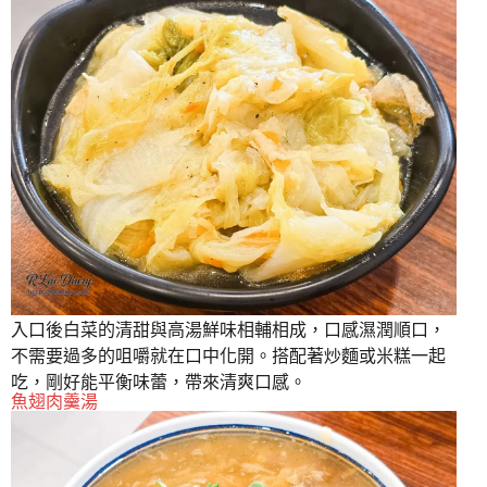
入口後白菜的清甜與高湯鮮味相輔相成，口感濕潤順口，
不需要過多的咀嚼就在口中化開。搭配著炒麵或米糕一起
吃，剛好能平衡味蕾，帶來清爽口感。
魚翅肉羹湯