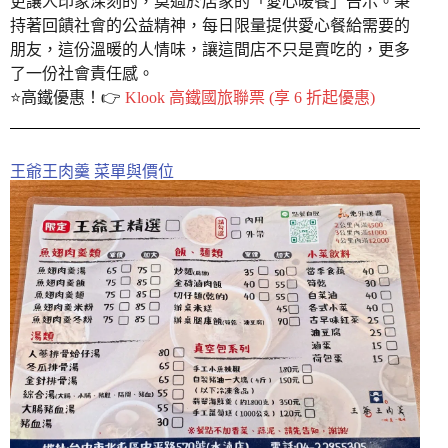
更讓人印象深刻的，莫過於店家的「愛心暖餐」告示。秉
持著回饋社會的公益精神，每日限量提供愛心餐給需要的
朋友，這份溫暖的人情味，讓這間店不只是賣吃的，更多
了一份社會責任感。
⭐️高鐵優惠！👉
Klook 高鐵國旅聯票 (享 6 折起優惠)
王爺王肉羹 菜單與價位