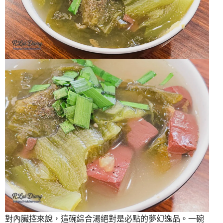
對內臟控來說，這碗綜合湯絕對是必點的夢幻逸品。一碗