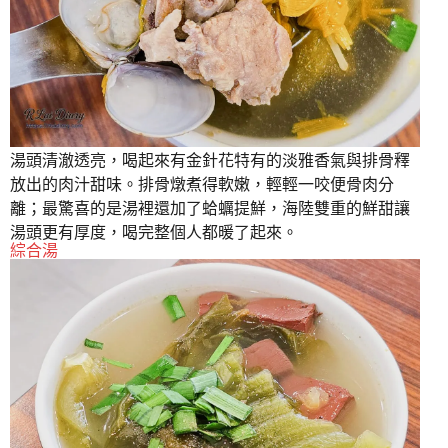
湯頭清澈透亮，喝起來有金針花特有的淡雅香氣與排骨釋
放出的肉汁甜味。排骨燉煮得軟嫩，輕輕一咬便骨肉分
離；最驚喜的是湯裡還加了蛤蠣提鮮，海陸雙重的鮮甜讓
湯頭更有厚度，喝完整個人都暖了起來。
綜合湯