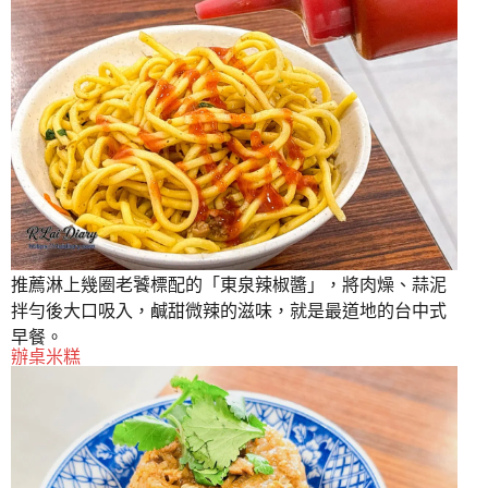
推薦淋上幾圈老饕標配的「東泉辣椒醬」，將肉燥、蒜泥
拌勻後大口吸入，鹹甜微辣的滋味，就是最道地的台中式
早餐。
辦桌米糕