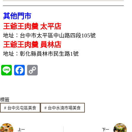
其他門市
王爺王肉羹 太平店
地址：台中市太平區中山路四段105號
王爺王肉羹 員林店
地址：彰化縣員林市民生路1號
L
F
C
i
a
o
n
c
p
標籤
e
e
y
#
台中北屯區美食
#
台中水湳市場美食
b
L
o
i
上一
下一