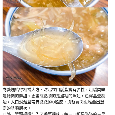
肉羹塊給得相當大方，吃起來口感紮實有彈性，咀嚼間盡
是豬肉的鮮甜。更畫龍點睛的是湯裡的魚翅，色澤晶瑩剔
透，入口滑溜且帶有微微的Q脆感，與紮實肉羹堆疊出豐
富的咀嚼層次。
此外，湯頭裡還加入了香菜提味，每一口都是滿滿的古早