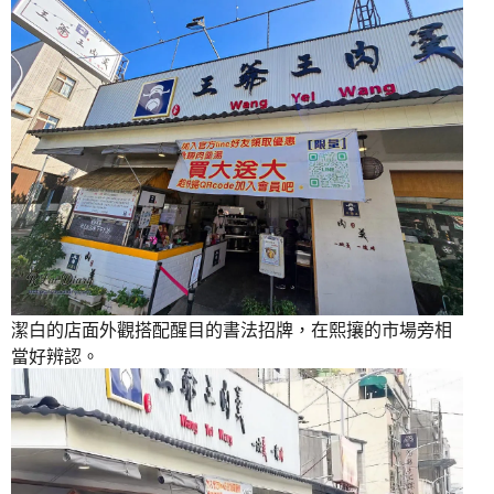
潔白的店面外觀搭配醒目的書法招牌，在熙攘的市場旁相
當好辨認。