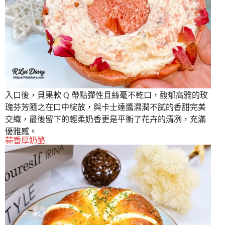
入口後，貝果軟 Q 帶點彈性且絲毫不乾口，馥郁高雅的玫
瑰芬芳隨之在口中綻放，與卡士達醬濕潤不膩的香甜完美
交織，最後留下的輕柔奶香更是平衡了花卉的清冽，充滿
優雅感。
蒜香厚奶酪