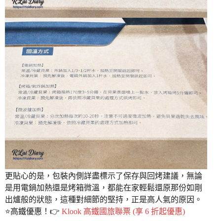
更貼心的是，包裝內側詳盡標示了保存與回烤建議，無論
是用電鍋加熱還是烤箱微溫，都能在家輕鬆還原那份如剛
出爐般的狀態，這種對細節的堅持，正是高人氣的原因。
⭐️高鐵優惠！👉
Klook 高鐵國旅聯票 (享 6 折起優惠)