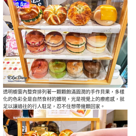
透明櫥窗內整齊排列著一顆顆飽滿圓潤的手作貝果，多樣
化的色彩全是自然食材的體現，光是視覺上的療癒感，就
足以讓過往的行人駐足，忍不住想帶幾顆回家。