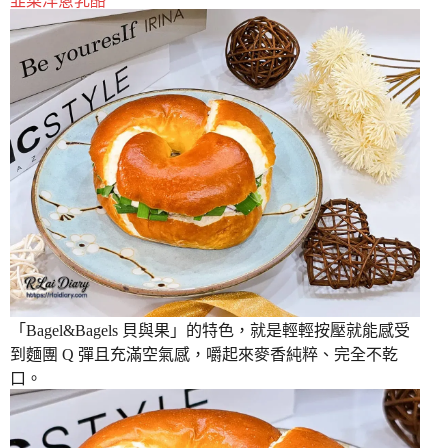
韭菜洋蔥乳酪
「Bagel&Bagels 貝與果」的特色，就是輕輕按壓就能感受
到麵團 Q 彈且充滿空氣感，嚼起來麥香純粹、完全不乾
口。