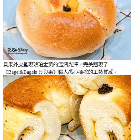
貝果外皮呈現琥珀金黃的溫潤光澤，完美體現了
《Bagel&Bagels 貝與果》職人悉心揉捻的工藝質感。