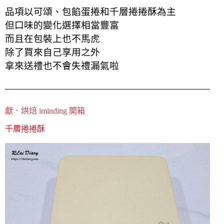
品項以可頌、包餡蛋捲
和千層捲捲酥為主
但口味的變化選擇相當豐富
而且在包裝上也不馬虎
除了買來自己享用之外
拿來送禮也不會失禮漏氣啦
獻．烘焙 iminding 開箱
千層捲捲酥