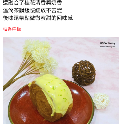
還融合了桂花清香與奶香
溫潤茶韻緩慢綻放不苦澀
後味還帶點微微蜜甜的回味感
柚香檸檬