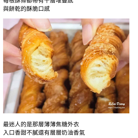
每根酥條都帶有千層堆疊感
與餅乾的酥脆口感
最迷人的是那層薄薄焦糖外衣
入口香甜不膩還有層層奶油香氣