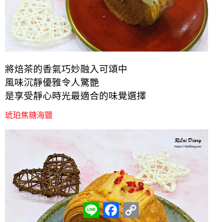
將焙茶的香氣巧妙融入可頌中
風味沉靜優雅令人驚艷
是享受靜心時光最適合的味覺選擇
琥珀焦糖海鹽
L
F
C
i
a
o
n
c
p