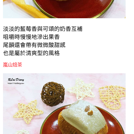
淡淡的藍莓香與可頌的奶香互補
咀嚼時慢慢地滲出果香
尾韻還會帶有微微酸甜感
也是屬於清爽型的風格
嵐山焙茶