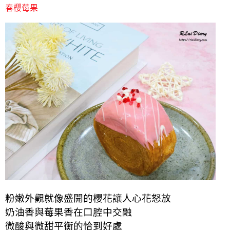
春櫻莓果
粉嫩外觀就像盛開的櫻花讓人心花怒放
奶油香與莓果香在口腔中交融
微酸與微甜平衡的恰到好處