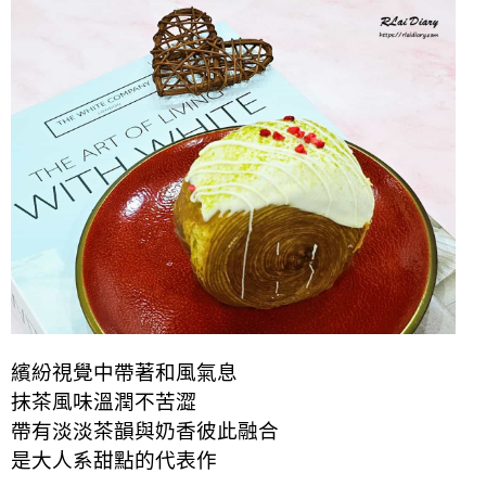
繽紛視覺中帶著和風氣息
抹茶風味溫潤不苦澀
帶有淡淡茶韻與奶香彼此融合
是大人系甜點的代表作