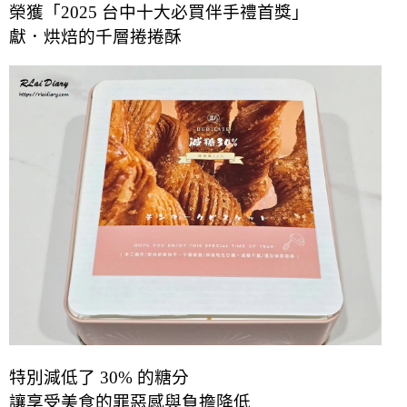
榮獲「2025 台中十大必買伴手禮首獎」
獻．烘焙的千層捲捲酥
特別減低了 30% 的糖分
讓享受美食的罪惡感與負擔降低