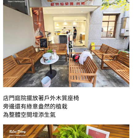
店門庭院擺放著戶外木質座椅
旁邊還有綠意盎然的植栽
為整體空間增添生氣