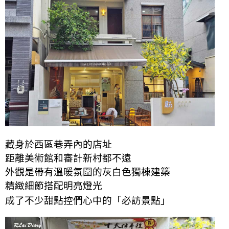
藏身於西區巷弄內的店址
距離美術館和審計新村都不遠
外觀是帶有溫暖氛圍的灰白色獨棟建築
精緻
細節
搭配明亮燈光
成了不少甜點控們心中的「必訪景點」