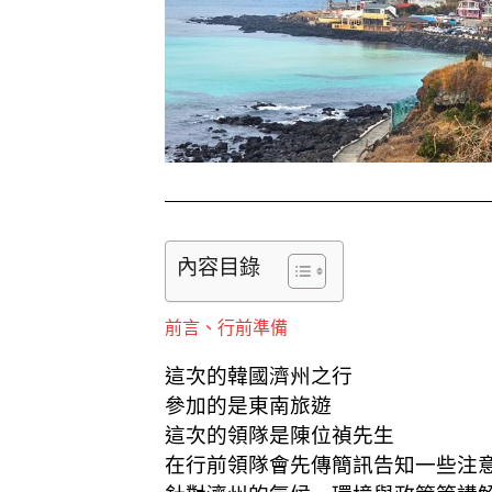
k
內容目錄
前言、行前準備
這次的韓國濟州之行
參加的是東南旅遊
這次的領隊是陳位禎先生
在行前領隊會先傳簡訊告知一些注