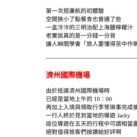
第一次搭廉航的初體驗
空間狹小了點餐食也普通了些
一盒冷冷的三明治配上海鹽檸檬汁
老實說真的是一分錢一分貨
讓人瞬間學會「旅人要懂得苦中作
濟州國際機場
由於抵達濟州國際機場時
已經是當地上午的 10：00
再加上入境與領取行李等瑣事完成
一行人終於見到當地的導遊 Jacky
這位導遊在五天的行程中可謂相當
絕對值得旅客們按讚給好評啊