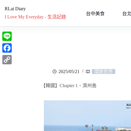
RLai Diary
台中美食
台
I Love My Everyday - 生活記錄
L
i
F
n
a
C
2025/05/21
環遊世界
e
c
o
e
【韓國】Chapter 1、濟州島
p
b
y
o
L
o
i
k
n