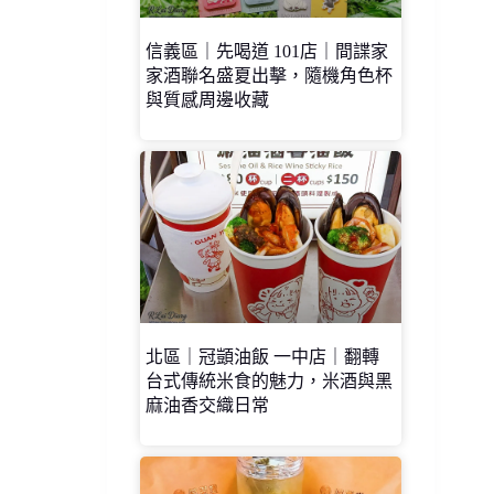
信義區｜先喝道 101店｜間諜家
家酒聯名盛夏出擊，隨機角色杯
與質感周邊收藏
北區｜冠顗油飯 一中店｜翻轉
台式傳統米食的魅力，米酒與黑
麻油香交織日常