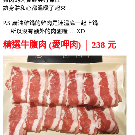
讓身體和心都溫暖了起來
P.S 麻油雞鍋的雞肉是連湯底一起上鍋
所以沒有額外的肉盤喔 … XD
精選牛腹肉 (愛呷肉) │ 238 元