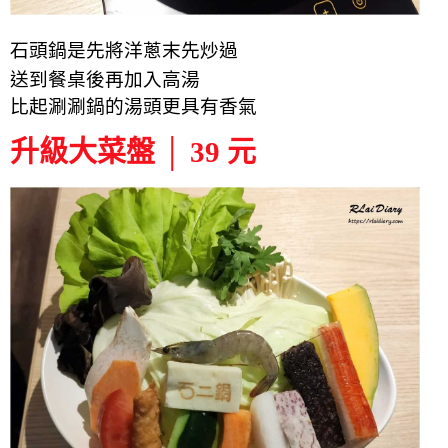
石頭鍋是先將洋蔥末先炒過
送到餐桌後再加入高湯
比起涮涮鍋的湯頭更具有香氣
升級大菜盤 │ 39 元