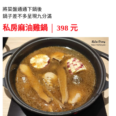
將菜盤通通下鍋後
鍋子差不多呈現九分滿
私房麻油雞鍋 │ 398 元