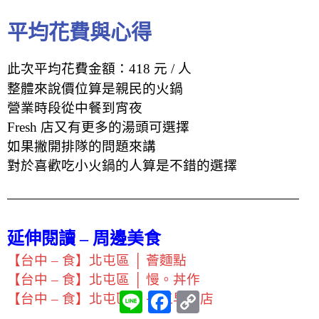
平均花費與心得
此次平均花費金額：418 元 / 人
整體來說價位算是親民的火鍋
營業時段從中餐到宵夜
Fresh 店又有更多的湯頭可選擇
如果撇開排隊的問題來講
對於喜歡吃小火鍋的人算是不錯的選擇
延伸閱讀 – 周邊美食
【台中 – 食】北屯區 │ 薈麵點
【台中 – 食】北屯區 │ 慢。丼作
L
F
C
【台中 – 食】北屯區 │ 長江早餐店
i
a
o
n
c
p