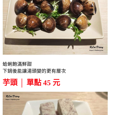
蛤蜊飽滿鮮甜
下鍋後能讓湯頭變的更有層次
芋頭 │ 單點 45 元