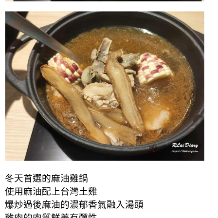
冬天首選的麻油雞鍋
使用麻油配上台灣土雞
爆炒過後麻油的
濃郁香氣
融入湯頭
雞肉的肉質鮮美有彈性