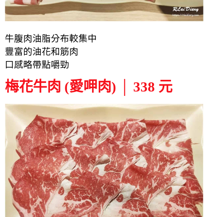
牛腹肉油脂分布較集中
豐富的油花和筋肉
口感略帶點嚼勁
梅花牛肉 (愛呷肉) │ 338 元