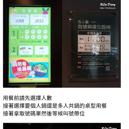
用餐前請先選擇人數
接著選擇要個人鍋還是多人共鍋的桌型用餐
接著拿取號碼單然後等候叫號帶位