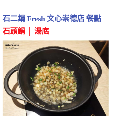
石二鍋 Fresh 文心崇德店 餐點
石頭鍋 │ 湯底