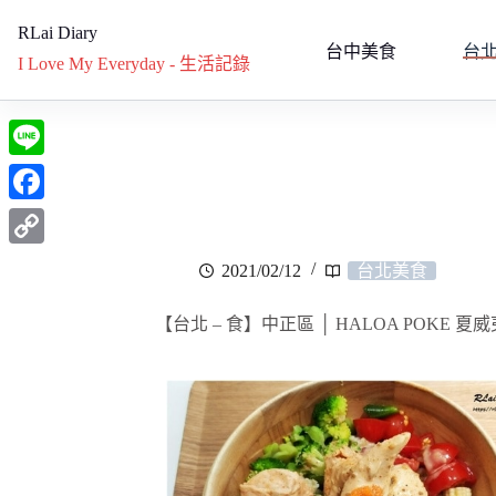
RLai Diary
台中美食
台
I Love My Everyday - 生活記錄
L
i
F
n
a
C
2021/02/12
台北美食
e
c
o
e
【台北 – 食】中正區 │ HALOA POKE 
p
b
y
o
L
o
i
k
n