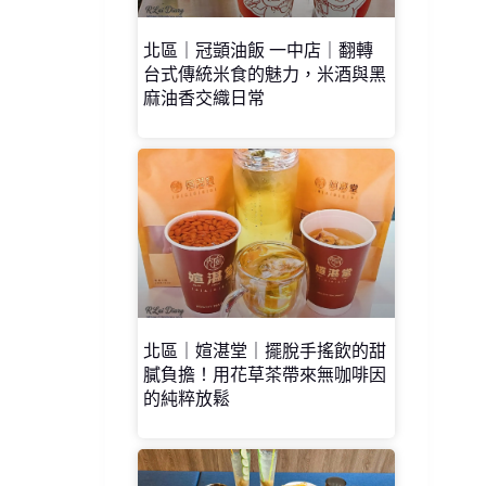
北區｜冠顗油飯 一中店｜翻轉
台式傳統米食的魅力，米酒與黑
麻油香交織日常
北區｜媗湛堂｜擺脫手搖飲的甜
膩負擔！用花草茶帶來無咖啡因
的純粹放鬆