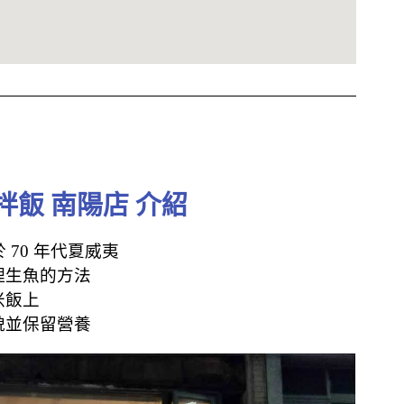
夷拌飯 南陽店 介紹
 70 年代夏威夷
理生魚的方法
米飯上
貌並保留營養