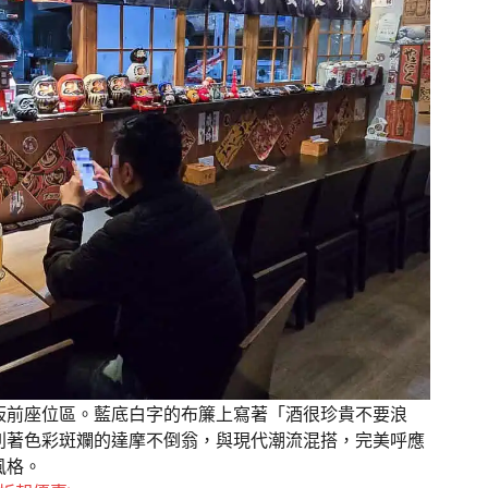
板前座位區。藍底白字的布簾上寫著「酒很珍貴不要浪
列著色彩斑斕的達摩不倒翁，與現代潮流混搭，完美呼應
風格。