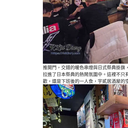
推開門，交錯的暖色串燈與日式祭典掛旗
拉進了日本祭典的熱鬧氛圍中。這裡不只
歡，還是下班後的一人食，宇貳居酒屋的