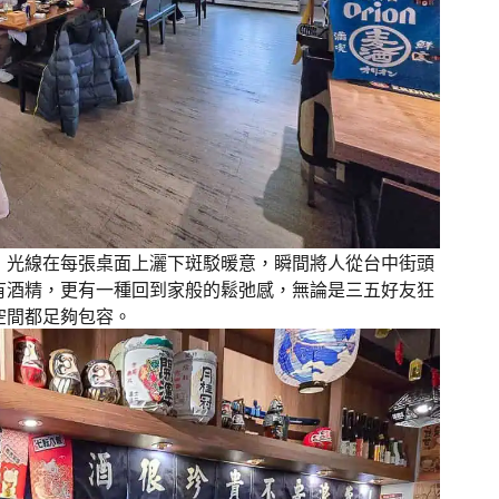
，光線在每張桌面上灑下斑駁暖意，瞬間將人從台中街頭
有酒精，更有一種回到家般的鬆弛感，無論是三五好友狂
空間都足夠包容。