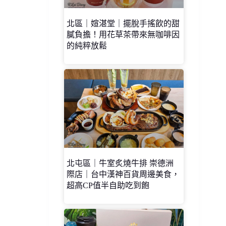
北區｜媗湛堂｜擺脫手搖飲的甜
膩負擔！用花草茶帶來無咖啡因
的純粹放鬆
北屯區｜牛室炙燒牛排 崇德洲
際店｜台中漢神百貨周邊美食，
超高CP值半自助吃到飽