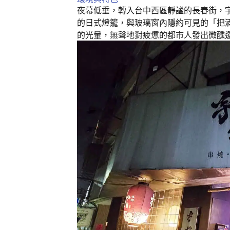
k
夜幕低垂，轉入台中西區靜謐的長春街，
的日式燈籠，與玻璃窗內隱約可見的「把
的光暈，無聲地對疲憊的都市人發出微醺