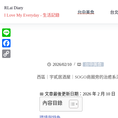
RLai Diary
台中美食
台
I Love My Everyday - 生活記錄
L
i
F
n
a
C
2026/02/10
台中美食
e
c
o
e
西區｜宇貳居酒屋｜SOGO商圈旁的治癒
p
b
y
o
📅 文章最後更新日期：2026 年 2 月 10 日
L
o
內容目錄
i
k
n
環境與特色