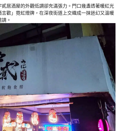
宇貳居酒屋的外觀低調卻充滿張力。門口幾盞透著暖紅光
酒言歡」霓虹燈牌，在深夜街道上交織成一抹迷幻又溫暖
邀請。