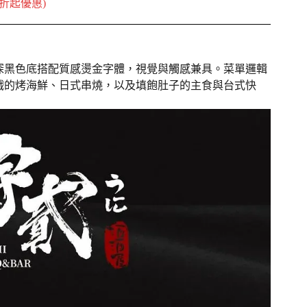
6 折起優惠)
深黑色底搭配質感燙金字體，視覺與觸感兼具。菜單邏輯
戲的烤海鮮、日式串燒，以及填飽肚子的主食與台式快