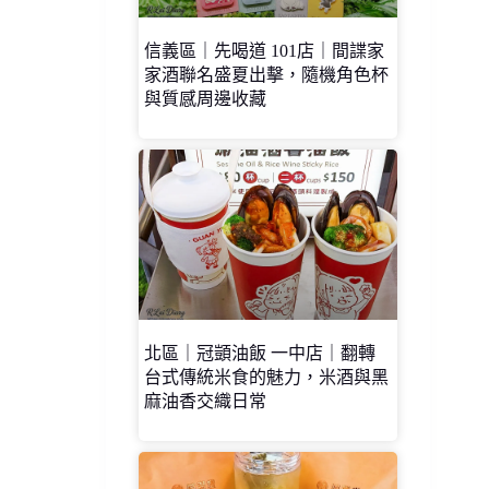
信義區｜先喝道 101店｜間諜家
家酒聯名盛夏出擊，隨機角色杯
與質感周邊收藏
北區｜冠顗油飯 一中店｜翻轉
台式傳統米食的魅力，米酒與黑
麻油香交織日常