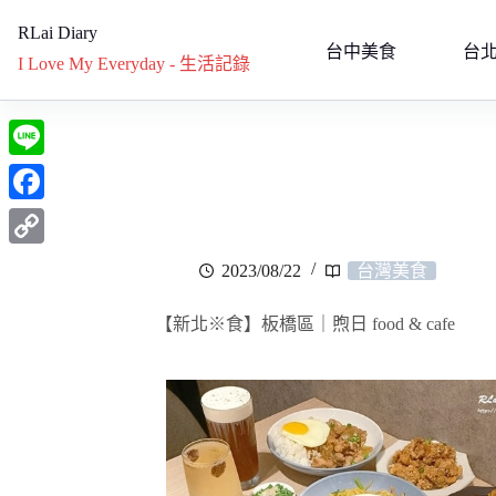
RLai Diary
台中美食
台
I Love My Everyday - 生活記錄
L
i
F
n
a
C
2023/08/22
台灣美食
e
c
o
e
【新北※食】板橋區｜煦日 food & cafe
p
b
y
o
L
o
i
k
n