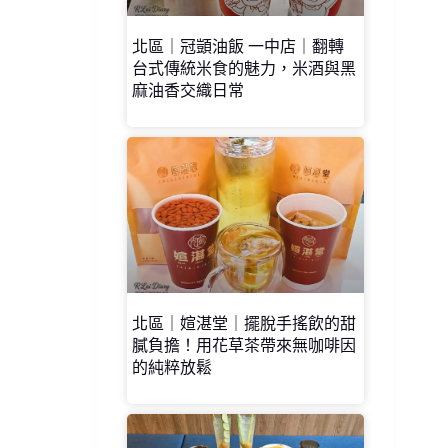
北區｜冠顗油飯 一中店｜翻轉
台式傳統米食的魅力，米酒與黑
麻油香交織日常
北區｜媗湛堂｜擺脫手搖飲的甜
膩負擔！用花草茶帶來無咖啡因
的純粹放鬆