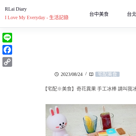
RLai Diary
台中美食
台
I Love My Everyday - 生活記錄
L
i
F
n
a
C
2023/08/24
宅配美食
e
c
o
e
【宅配※美食】奇花異果 手工冰棒 請叫我
p
b
y
o
L
o
i
k
n