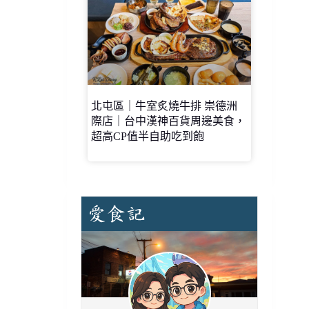
北屯區｜牛室炙燒牛排 崇德洲
際店｜台中漢神百貨周邊美食，
超高CP值半自助吃到飽