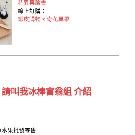
花異果臉書
線上訂購：
蝦皮購物 x 奇花異果
 請叫我冰棒富翁組 介紹
事水果批發零售