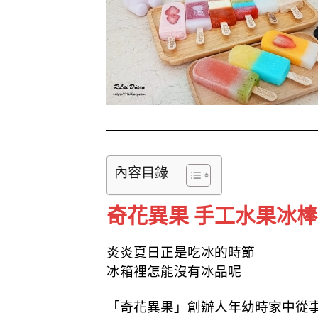
k
內容目錄
奇花異果 手工水果冰棒
炎炎夏日正是吃冰的時節
冰箱裡怎能沒有冰品呢
「奇花異果」創辦人年幼時家中從