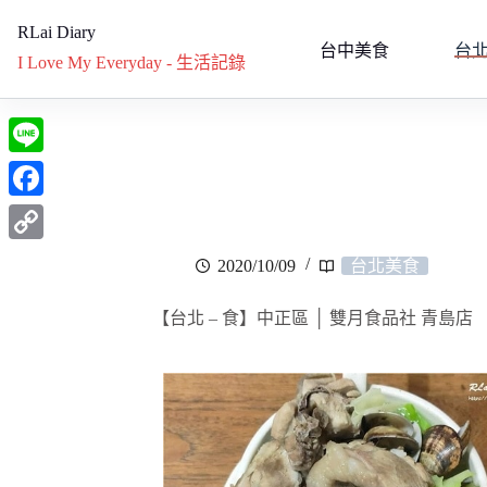
RLai Diary
台中美食
台
I Love My Everyday - 生活記錄
L
i
F
n
a
C
2020/10/09
台北美食
e
c
o
e
【台北 – 食】中正區 │ 雙月食品社 青島店
p
b
y
o
L
o
i
k
n