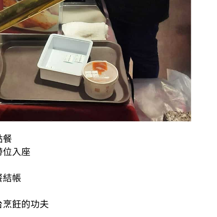
點餐
帶位入座
餐結帳
台烹飪的功夫