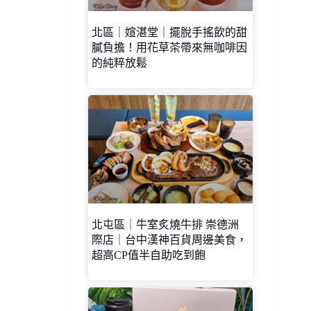
北區｜媗湛堂｜擺脫手搖飲的甜
膩負擔！用花草茶帶來無咖啡因
的純粹放鬆
北屯區｜牛室炙燒牛排 崇德洲
際店｜台中漢神百貨周邊美食，
超高CP值半自助吃到飽