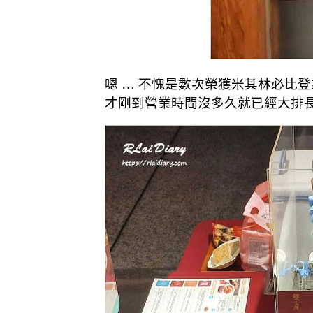
嗯 … 不愧是數次榮獲米其林必比
才剛到營業時間沒多久就已經大排