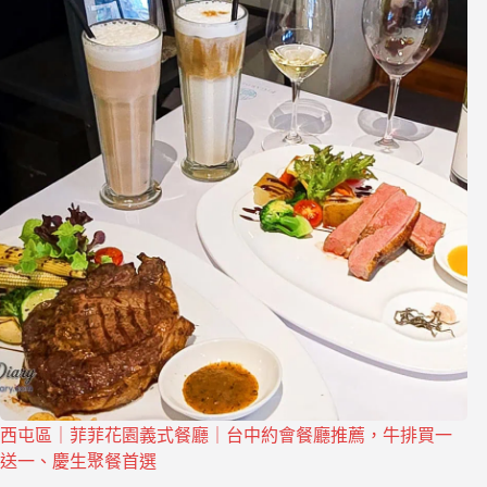
西屯區｜菲菲花園義式餐廳｜台中約會餐廳推薦，牛排買一
送一、慶生聚餐首選