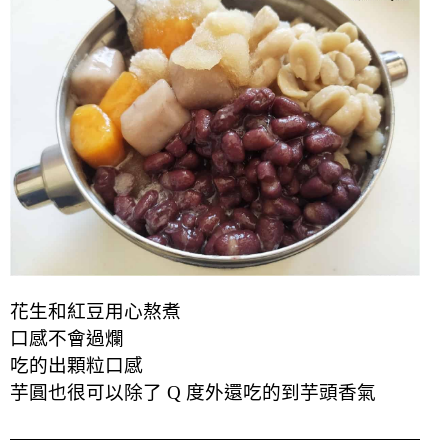
花生和紅豆用心熬煮
口感不會過爛
吃的出顆粒口感
芋圓也很可以除了 Q 度外還吃的到芋頭香氣