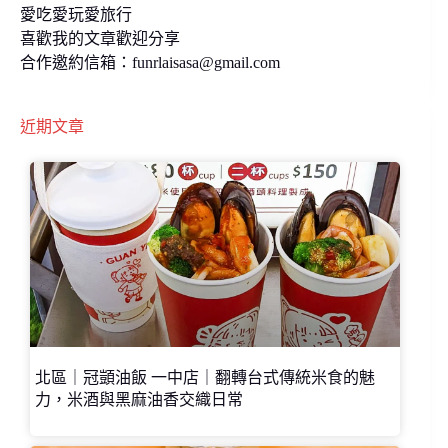
愛吃愛玩愛旅行
喜歡我的文章歡迎分享
合作邀約信箱：
funrlaisasa@gmail.com
近期文章
北區｜冠顗油飯 一中店｜翻轉台式傳統米食的魅
力，米酒與黑麻油香交織日常