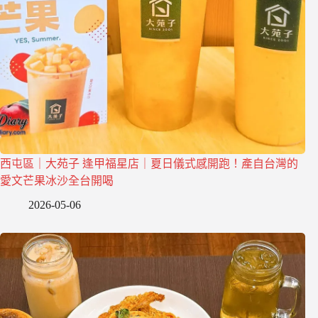
西屯區｜大苑子 逢甲福星店｜夏日儀式感開跑！產自台灣的
愛文芒果冰沙全台開喝
2026-05-06