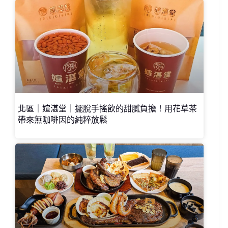
北區｜媗湛堂｜擺脫手搖飲的甜膩負擔！用花草茶
帶來無咖啡因的純粹放鬆