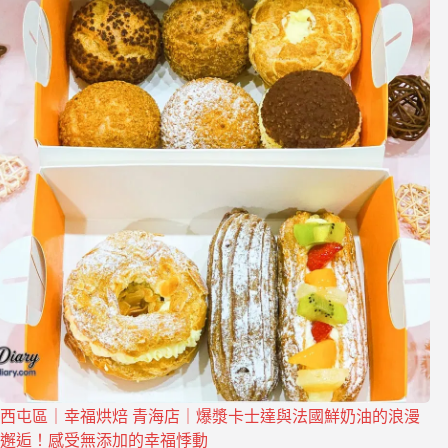
西屯區｜幸福烘焙 青海店｜爆漿卡士達與法國鮮奶油的浪漫
邂逅！感受無添加的幸福悸動