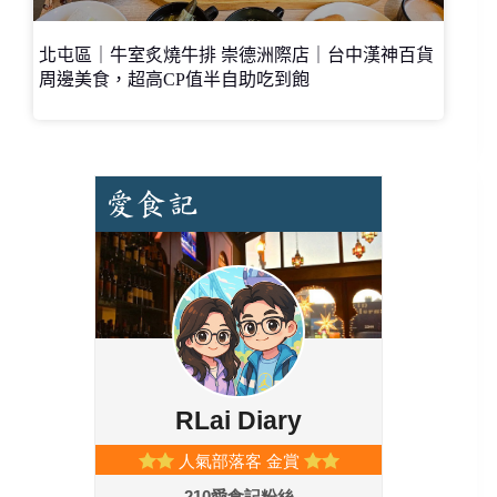
北屯區｜牛室炙燒牛排 崇德洲際店｜台中漢神百貨
周邊美食，超高CP值半自助吃到飽