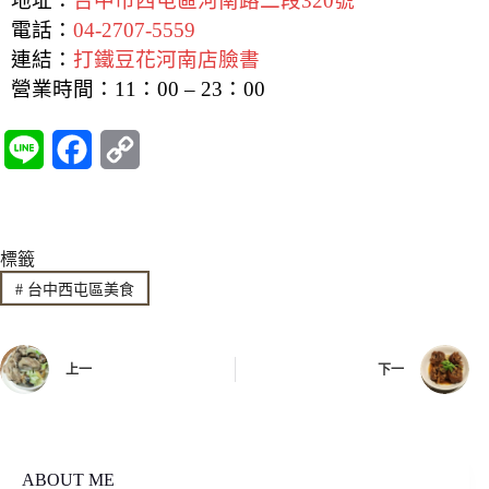
地址：
台中市西屯區河南路二段320號
電話：
04-2707-5559
連結：
打鐵豆花河南店臉書
營業時間：
11：00 – 23：00
L
F
C
i
a
o
n
c
p
標籤
e
e
y
#
台中西屯區美食
b
L
o
i
上一
下一
o
n
k
k
ABOUT ME