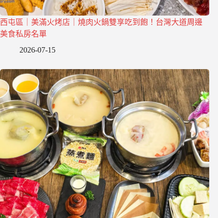
西屯區｜美滿火烤店｜燒肉火鍋雙享吃到飽！台灣大道周邊
美食私房名單
2026-07-15