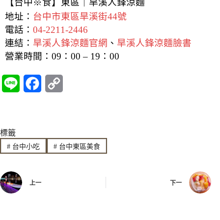
【台中※食】東區｜旱溪人鋒涼麵
地址：
台中市東區旱溪街44號
電話：
04-2211-2446
連結：
旱溪人鋒涼麵官網
、
旱溪人鋒涼麵臉書
營業時間：
09：00 – 19：00
L
F
C
i
a
o
n
c
p
標籤
e
e
y
#
台中小吃
#
台中東區美食
b
L
o
i
上一
下一
o
n
k
k