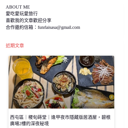
ABOUT ME
愛吃愛玩愛旅行
喜歡我的文章歡迎分享
合作邀約信箱：
funrlaisasa@gmail.com
近期文章
西屯區｜稷旬蒔堂｜逢甲夜市隱藏版居酒屋，碧根
廣場2樓的深夜秘境