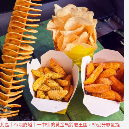
北區｜帝冠脆塔｜一中街的黃金馬鈴薯王國，50公分霸氣旋