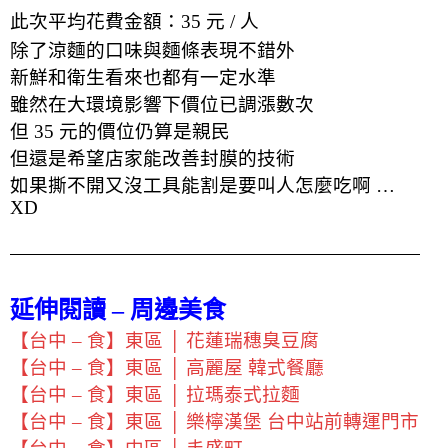
此次平均花費金額：35 元 / 人
除了涼麵的口味與麵條表現不錯外
新鮮和衛生看來也都有一定水準
雖然在大環境影響下價位已調漲數次
但 35 元的價位仍算是親民
但還是希望店家能改善封膜的技術
如果撕不開又沒工具能割是要叫人怎麼吃啊 …
XD
延伸閱讀 – 周邊美食
【台中 – 食】東區 │ 花蓮瑞穗臭豆腐
【台中 – 食】東區 │ 高麗屋 韓式餐廳
【台中 – 食】東區 │ 拉瑪泰式拉麵
【台中 – 食】東區 │ 樂檸漢堡 台中站前轉運門市