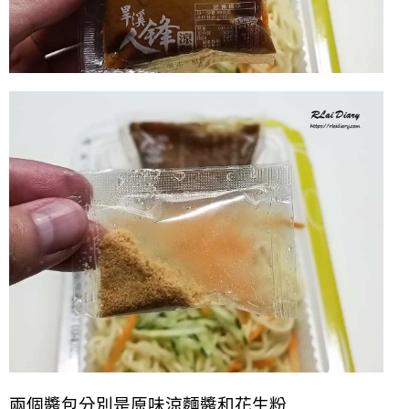
兩個醬包分別是原味涼麵醬和花生粉