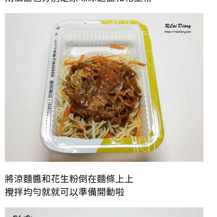
將涼麵醬和花生粉倒在麵條上上
攪拌均勻就就可以準備開動啦