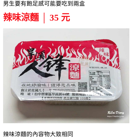
男生要有飽足感可能要吃到兩盒
辣味涼麵 │ 35 元
辣味涼麵的內容物大致相同