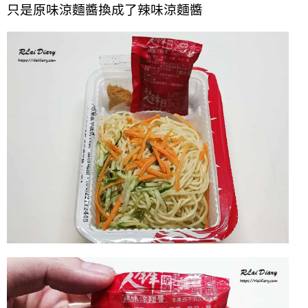
只是原味涼麵醬換成了辣味涼麵醬