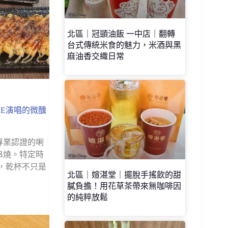
北區｜冠顗油飯 一中店｜翻轉
台式傳統米食的魅力，米酒與黑
麻油香交織日常
E演唱的微醺
專業認證的唎
串燒。特定時
，乾杯不只是
北區｜媗湛堂｜擺脫手搖飲的甜
膩負擔！用花草茶帶來無咖啡因
的純粹放鬆