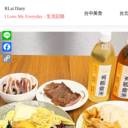
RLai Diary
台中美食
台
I Love My Everyday - 生活記錄
L
i
F
n
a
C
e
c
o
e
p
b
y
o
L
o
i
k
n