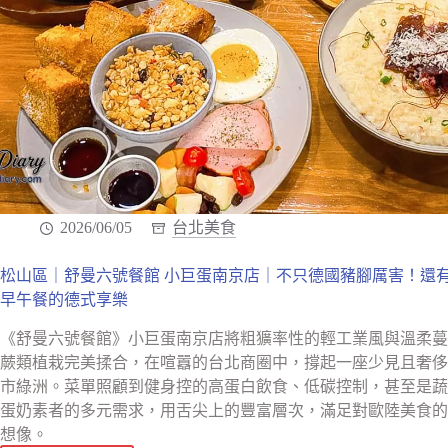
2026/06/05
台北美食
松山區｜舒曼六號餐館 小巨蛋南京店｜不只德國豬腳厲害！還
早午餐的德式享樂
《舒曼六號餐館》小巨蛋南京店將粗獷率性的輕工業風與溫柔蔓
蕨類植栽完美揉合，在喧囂的台北商圈中，撐起一座少見且奢侈
市綠洲。菜單照顧到健身控的高蛋白飲食、低碳控制，甚至是蔬
蛋奶素者的多元需求，用舌尖上的豐富層次，滿足對歐陸美食的
想像。