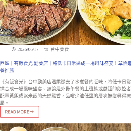
k
2026/06/17
台中美食
西區｜有飯食光 勤美店｜將低卡日常過成一場風味盛宴！草悟
餐推薦
《有飯食光》台中勤美店溫柔褪去了水煮餐的乏味，將低卡日常
揉合成一場風味盛宴。無論是外帶午餐的上班族或嚴謹的飲控者
配薑黃飯或紫米飯的天然穀香，品嚐少油低鹽的層次撫慰尋得療
屬。
READ MORE