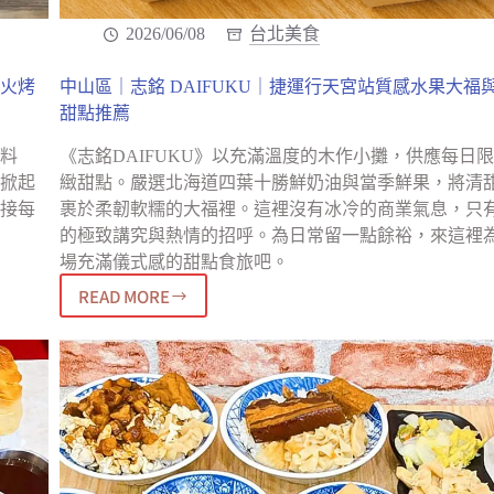
2026/06/08
台北美食
火烤
中山區｜志銘 DAIFUKU｜捷運行天宮站質感水果大福
甜點推薦
料
《志銘DAIFUKU》以充滿溫度的木作小攤，供應每日
掀起
緻甜點。嚴選北海道四葉十勝鮮奶油與當季鮮果，將清
接每
裹於柔韌軟糯的大福裡。這裡沒有冰冷的商業氣息，只
的極致講究與熱情的招呼。為日常留一點餘裕，來這裡
場充滿儀式感的甜點食旅吧。
READ MORE