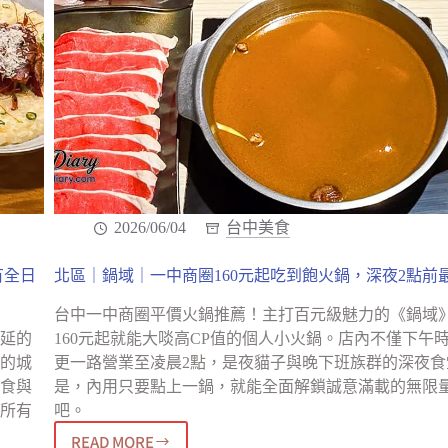
2026/06/04
台中美食
有全日
北區｜鍋域｜一中商圈160元起吃到飽火鍋，深夜2點前
台中一中商圈平價火鍋推薦！主打百元級魅力的《鍋域
延的
160元起就能大啖高CP值的個人小火鍋。店內不僅下午
的城
更一路營業至凌晨2點，是夜貓子與晚下班族群的深夜食
食與
是，內用只要點上一鍋，就能全面解鎖誠意滿載的無限
所有
吧。
READ MORE