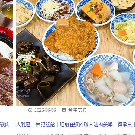
2026/06/06
台中美食
挑戰肉
大雅區｜林記飯館｜肥瘦任選的職人滷肉美學！傳承三