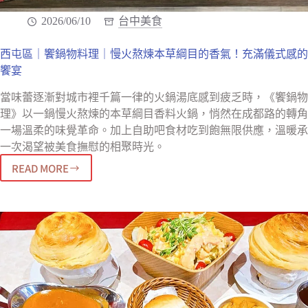
2026/06/10
台中美食
西屯區｜饗鍋物料理｜慢火熬煉本草綱目的香氣！充滿儀式感的
饗宴
當味蕾逐漸對城市裡千篇一律的火鍋湯底感到疲乏時，《饗鍋物
理》以一鍋慢火熬煉的本草綱目香料火鍋，悄然在成都路的轉角
一場溫柔的味覺革命。加上自助吧食材吃到飽無限供應，溫暖承
一次渴望被美食撫慰的相聚時光。
READ MORE