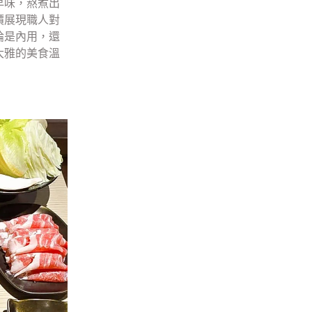
早味，熬煮出
價展現職人對
論是內用，還
大雅的美食溫