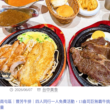
2026/06/07
台中美食
南屯區｜豐芳牛排｜四人同行一人免費活動，13盎司巨無霸牛
量