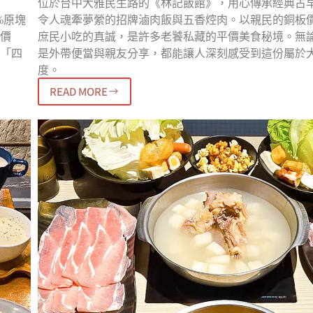
位於台中大雅民生路的《林記飯館》，用心傳承經典古
%原塊
令人魂牽夢縈的招牌滷肉飯與五香焢肉。以親民的銅板
價
庶民小吃的真誠，是許多老饕私藏的平價美食秘境。無
「四
是外帶便當與親友分享，都能讓人深刻感受到這份屬於
度。
READ MORE