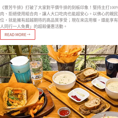
《豐芳牛排》打破了大家對平價牛排的刻板印象！堅持主打100
肉、拒絕使用組合肉，讓人大口吃肉也能超安心。以佛心的親民
位，就能擁有超越期待的高品質享受；現在來店用餐，還能享有
人同行一人免費」的超殺優惠活動。
READ MORE