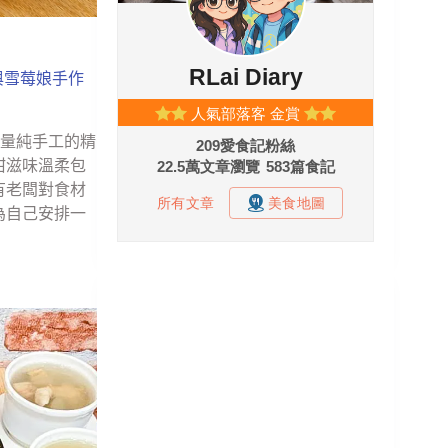
與雪莓娘手作
限量純手工的精
甜滋味溫柔包
有老闆對食材
為自己安排一