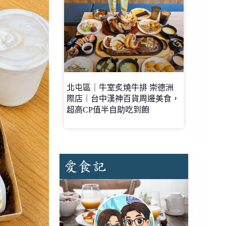
北屯區｜牛室炙燒牛排 崇德洲
際店｜台中漢神百貨周邊美食，
超高CP值半自助吃到飽