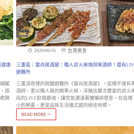
2026/06/16
台灣美食
道健康
三重區｜雷焱居酒屋｜職人炭火串燒與唎酒師！還有LIV
避難所
細膩
三重深夜裡的微醺避難所《雷焱居酒屋》。這裡不僅有
，搭
酒師，更以職人級的精準火候，淬鍊出層次豐富的炭火
癒歸
段的LIVE駐唱靈魂，讓空氣瀰漫著慵懶與愜意。在這裡
小酌解憂，更是品味生活儀式感的絕佳地標。
READ MORE