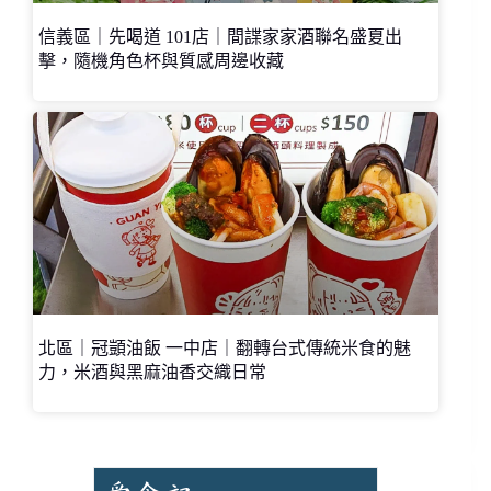
信義區｜先喝道 101店｜間諜家家酒聯名盛夏出
擊，隨機角色杯與質感周邊收藏
北區｜冠顗油飯 一中店｜翻轉台式傳統米食的魅
力，米酒與黑麻油香交織日常