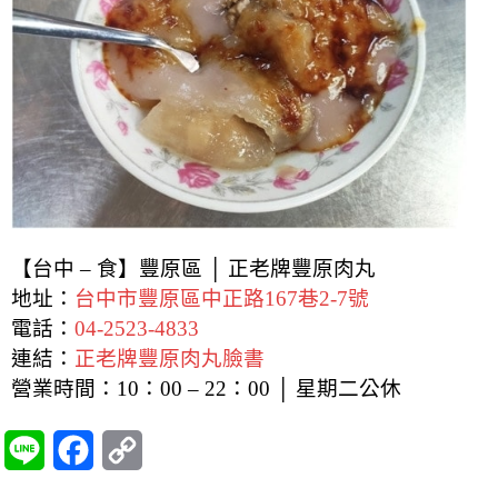
【台中 – 食】豐原區 │ 正老牌豐原肉丸
地址：
台中市豐原區中正路167巷2-7號
電話：
04-2523-4833
連結：
正老牌豐原肉丸臉書
營業時間：
10：00 – 22：00 │ 星期二公休
L
F
C
i
a
o