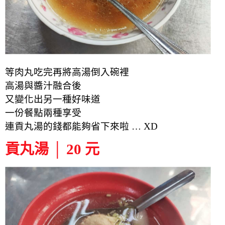
等肉丸吃完再將高湯倒入碗裡
高湯與醬汁融合後
又變化出另一種好味道
一份餐點兩種享受
連貢丸湯的錢都能夠省下來啦 … XD
貢丸湯 │ 20 元