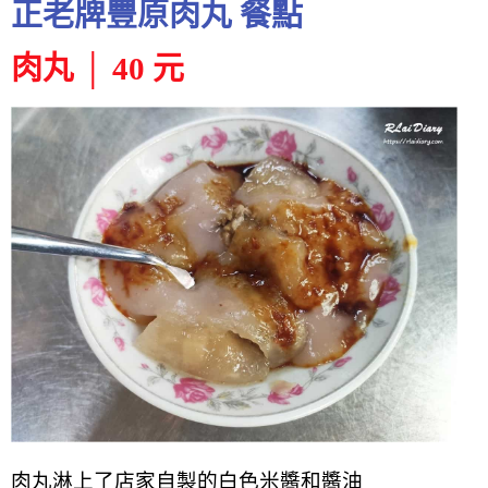
正老牌豐原肉丸 餐點
肉丸 │ 40 元
肉丸淋上了店家自製的白色米醬和醬油