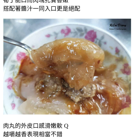
筍丁脆口而肉塊扎實
香嫩
搭配著醬汁一同入口更是絕配
肉丸的外皮口感滑嫩軟 Q
越嚼越香表現相當不錯