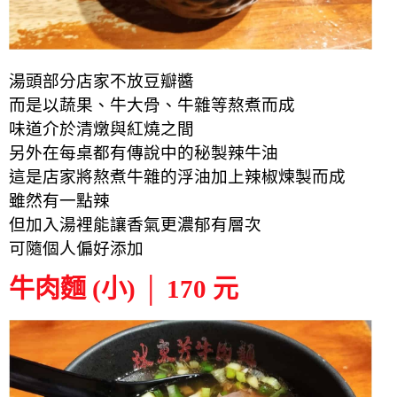
湯頭部分店家不放豆瓣醬
而是以蔬果、牛大骨、牛雜等熬煮而成
味道介於清燉與紅燒之間
另外在每桌都有傳說中的秘製辣牛油
這是店家將熬煮牛雜的浮油加上辣椒煉製而成
雖然有一點辣
但加入湯裡能讓香氣更濃郁有層次
可隨個人偏好添加
牛肉麵 (小) │ 170 元