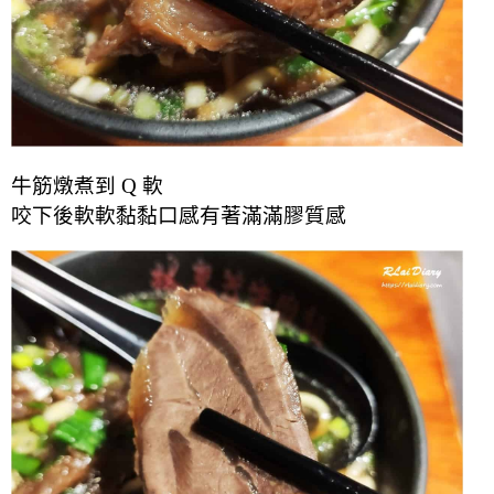
牛筋燉煮到 Q 軟
咬下後軟軟黏黏口感有著滿滿膠質感