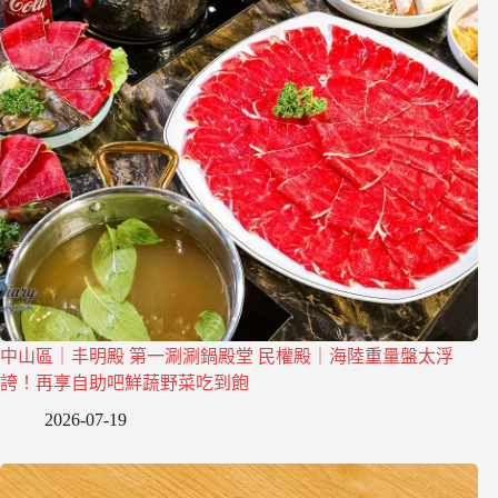
中山區｜丰明殿 第一涮涮鍋殿堂 民權殿｜海陸重量盤太浮
誇！再享自助吧鮮蔬野菜吃到飽
2026-07-19