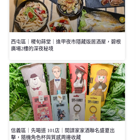
西屯區｜稷旬蒔堂｜逢甲夜市隱藏版居酒屋，碧根
廣場2樓的深夜秘境
信義區｜先喝道 101店｜間諜家家酒聯名盛夏出
擊，隨機角色杯與質感周邊收藏