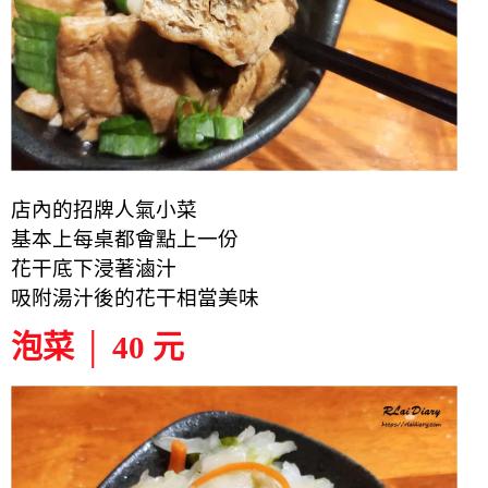
店內的招牌人氣小菜
基本上每桌都會點上一份
花干底下浸著滷汁
吸附湯汁後的花干相當美味
泡菜 │ 40 元