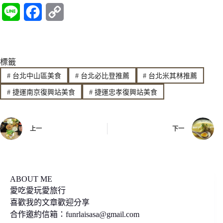
L
F
C
i
a
o
n
c
p
標籤
e
e
y
#
台北中山區美食
#
台北必比登推薦
#
台北米其林推薦
b
L
#
捷運南京復興站美食
#
捷運忠孝復興站美食
o
i
o
n
上一
下一
k
k
ABOUT ME
愛吃愛玩愛旅行
喜歡我的文章歡迎分享
合作邀約信箱：
funrlaisasa@gmail.com