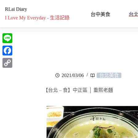
RLai Diary
台中美食
台
I Love My Everyday - 生活記錄
L
i
F
n
a
C
2021/03/06
台北美食
e
c
o
e
【台北 – 食】中正區 │ 重熙老麵
p
b
y
o
L
o
i
k
n