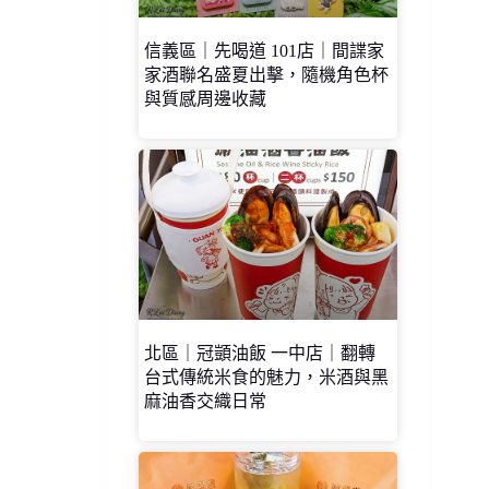
信義區｜先喝道 101店｜間諜家
家酒聯名盛夏出擊，隨機角色杯
與質感周邊收藏
北區｜冠顗油飯 一中店｜翻轉
台式傳統米食的魅力，米酒與黑
麻油香交織日常