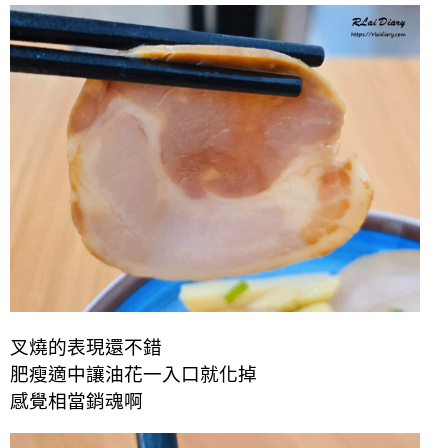
叉燒的表現還不錯
肥瘦適中讓油花一入口就化掉
感覺相當銷魂啊