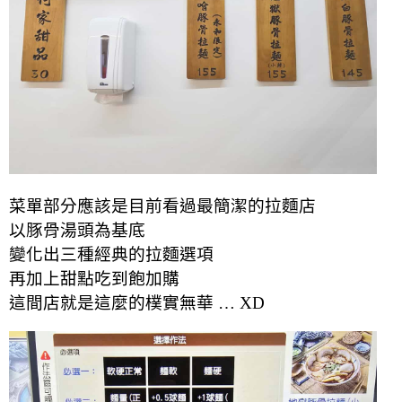
菜單部分應該是目前看過最簡潔的拉麵店
以豚骨湯頭為基底
變化出三種經典的拉麵選項
再加上甜點吃到飽加購
這間店就是這麼的樸實無華 … XD