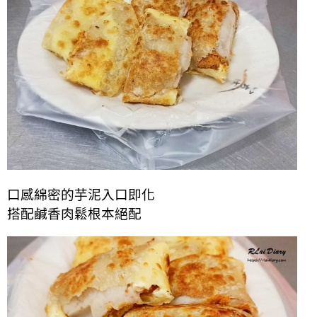
口感綿密的芋泥入口即化
搭配鹹香肉鬆根本絕配