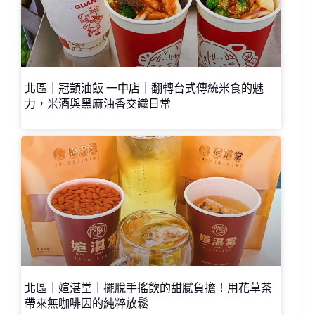
北區｜冠顗油飯 一中店｜翻轉台式傳統米食的魅
力，米酒與黑麻油香交織日常
北區｜媗湛堂｜擺脫手搖飲的甜膩負擔！用花草茶
帶來無咖啡因的純粹放鬆