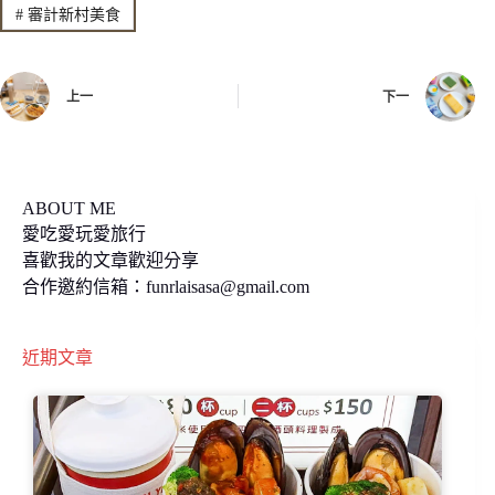
#
審計新村美食
o
n
k
k
上一
下一
ABOUT ME
愛吃愛玩愛旅行
喜歡我的文章歡迎分享
合作邀約信箱：
funrlaisasa@gmail.com
近期文章