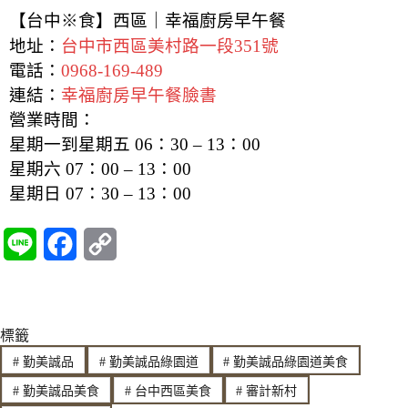
【台中※食】西區｜幸福廚房早午餐
地址：
台中市西區美村路一段351號
電話：
0968-169-489
連結：
幸福廚房早午餐臉書
營業時間：
星期一到星期五 06：30 – 13：00
星期六 07：00 – 13：00
星期日 07：30 – 13：00
L
F
C
i
a
o
n
c
p
標籤
e
e
y
#
勤美誠品
#
勤美誠品綠園道
#
勤美誠品綠園道美食
b
L
#
勤美誠品美食
#
台中西區美食
#
審計新村
o
i