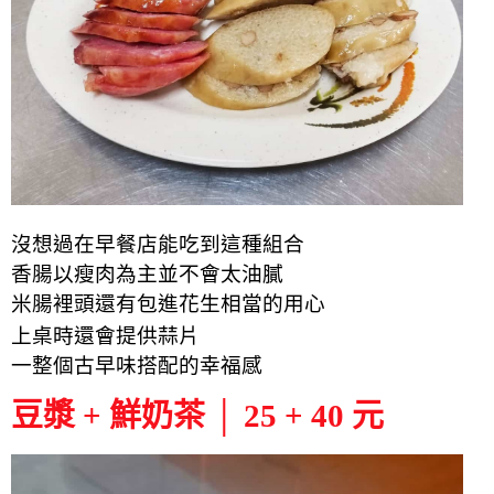
沒想過在早餐店能吃到這種組合
香腸以瘦肉為主並不會太油膩
米腸裡頭還有包進花生相當的用心
上桌時還會提供蒜片
一整個古早味搭配的幸福感
豆漿 + 鮮奶茶 │ 25 + 40 元