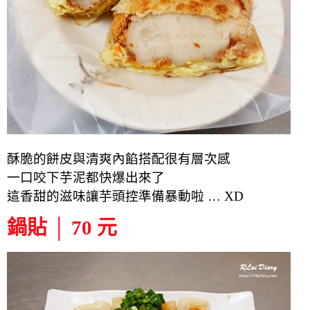
酥脆的餅皮與清爽內餡搭配很有層次感
一口咬下芋泥都快爆出來了
這香甜的滋味讓
芋頭控準備暴動啦 … XD
鍋貼 │ 70 元