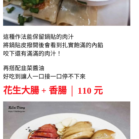
這種作法能保留鍋貼的肉汁
將鍋貼皮撥開後會看到扎實飽滿的內餡
咬下還有滿滿的肉汁！
再搭配韭菜醬油
好吃到讓人一口接一口停不下來
花生大腸 + 香腸 │ 110 元