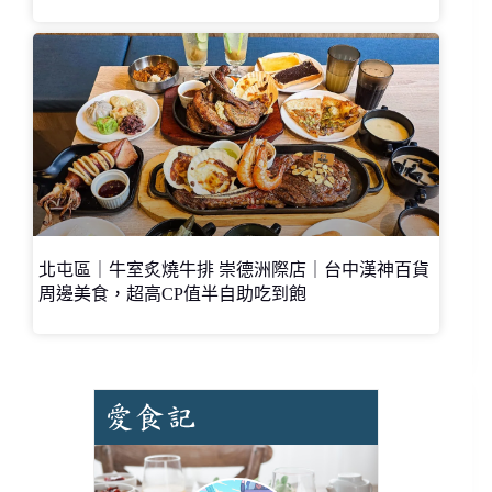
北屯區｜牛室炙燒牛排 崇德洲際店｜台中漢神百貨
周邊美食，超高CP值半自助吃到飽