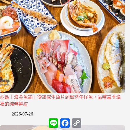
西區｜浪金魚舖｜從熟成生魚片到鹽烤午仔魚，品嚐當季漁
獲的純粹鮮甜
2026-07-26
L
F
C
i
a
o
n
c
p