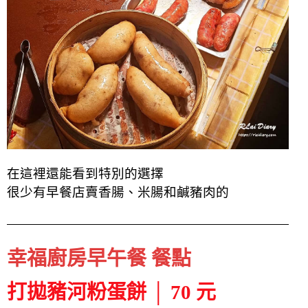
在這裡還能看到特別的選擇
很少有早餐店賣香腸、米腸和鹹豬肉的
幸福廚房早午餐 餐點
打拋豬河粉蛋餅 │ 70 元