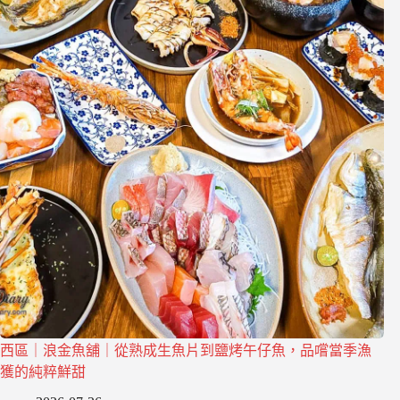
西區｜浪金魚舖｜從熟成生魚片到鹽烤午仔魚，品嚐當季漁
獲的純粹鮮甜