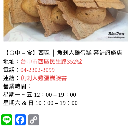
【台中 – 食】西區 │ 魚刺人雞蛋糕 審計旗艦店
地址：
台中市西區民生路352號
電話：
04-2302-3099
連結：
魚刺人雞蛋糕臉書
營業時間：
星期一 ~ 五 12：00 – 19：00
星期六 & 日 10：00 – 19：00
L
F
C
i
a
o