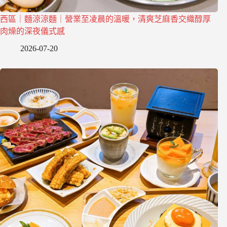
西區｜麵涼涼麵｜營業至凌晨的溫暖，清爽芝麻香交織醇厚
肉燥的深夜儀式感
2026-07-20