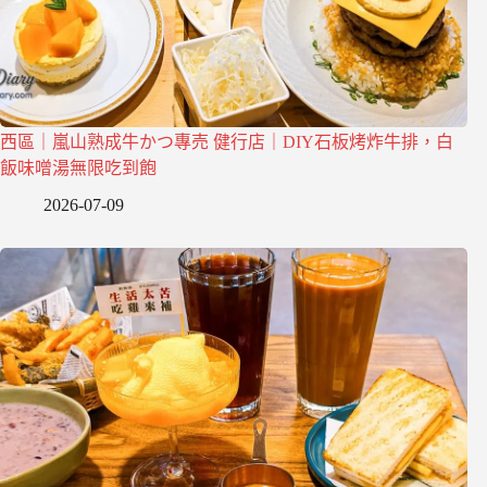
西區｜嵐山熟成牛かつ專売 健行店｜DIY石板烤炸牛排，白
飯味噌湯無限吃到飽
2026-07-09