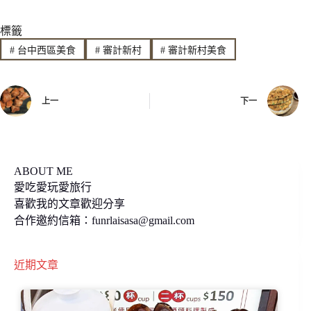
n
c
p
標籤
e
e
y
#
台中西區美食
#
審計新村
#
審計新村美食
b
L
o
i
上一
下一
o
n
k
k
ABOUT ME
愛吃愛玩愛旅行
喜歡我的文章歡迎分享
合作邀約信箱：
funrlaisasa@gmail.com
近期文章