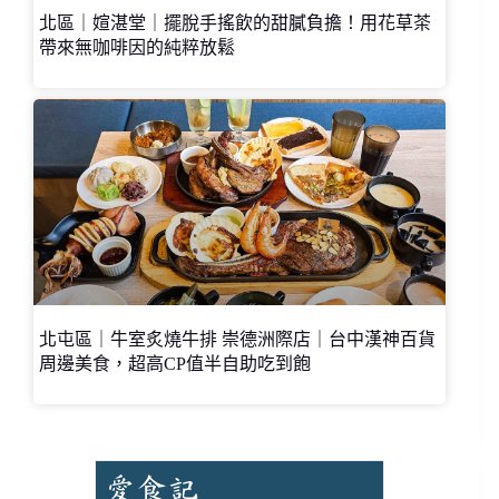
北區｜媗湛堂｜擺脫手搖飲的甜膩負擔！用花草茶
帶來無咖啡因的純粹放鬆
北屯區｜牛室炙燒牛排 崇德洲際店｜台中漢神百貨
周邊美食，超高CP值半自助吃到飽