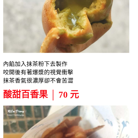
內餡加入抹茶粉下去製作
咬開後有著爆漿的視覺衝擊
抹茶香氣很濃厚卻
不會苦澀
酸甜百香果 │ 70 元