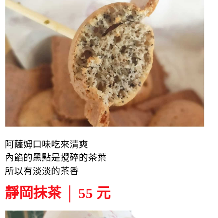
阿薩姆口味吃來清爽
內餡的黑點是攪碎
的
茶葉
所以有淡淡的茶香
靜岡抹茶 │ 55 元