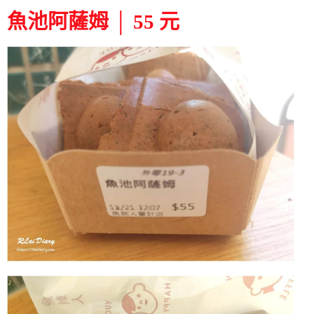
魚池阿薩姆 │ 55 元