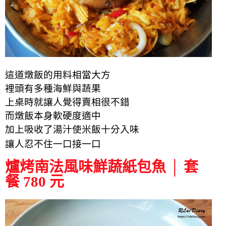
這道燉飯的用料相當大方
裡頭有多種海鮮與蔬果
上桌時就讓人覺得賣相很不錯
而燉飯本身
軟硬度適中
加上吸收了湯汁使米飯十分入味
讓人忍不住一口接一口
爐烤南法風味鮮蔬紙包魚 │ 套
餐 780 元