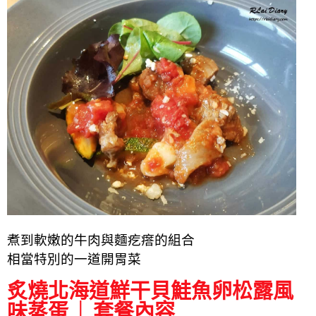
煮到軟嫩的牛肉與麵疙瘩的組合
相當特別的一道開胃菜
炙燒北海道鮮干貝鮭魚卵松露風
味蒸蛋 │ 套餐內容