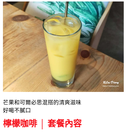
芒果和可爾必思混搭的清爽滋味
好喝不膩口
檸檬咖啡 │ 套餐內容