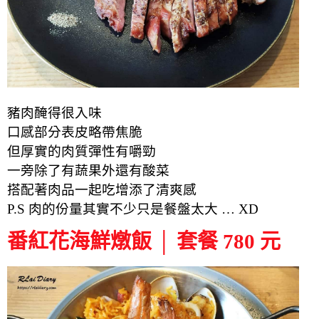
豬肉醃得很入味
口感部分表皮略帶焦脆
但厚實的肉質彈性有嚼勁
一旁除了有蔬果外還有酸菜
搭配著肉品一起吃增添了清爽感
P.S 肉的份量其實不少只是餐盤太大 … XD
番紅花海鮮燉飯 │ 套餐 780 元