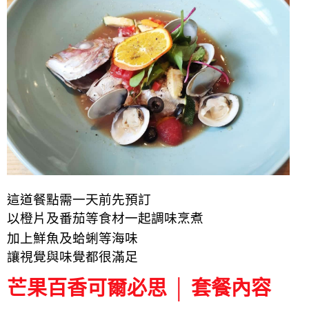
這道餐點需一天前先預訂
以橙片及番茄等食材一起調味烹煮
加上鮮魚及蛤蜊等海味
讓視覺與味覺都很滿足
芒果百香可爾必思 │ 套餐內容