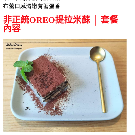
布蕾
口感滑嫩
有著蛋香
非正統OREO提拉米蘇 │ 套餐
內容