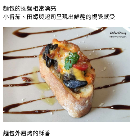
麵包的擺盤相當漂亮
小番茄、田螺與起司呈現出鮮艷的視覺感受
麵包外層烤的酥香