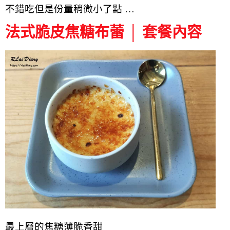
不錯吃但是份量稍微小了點 …
法式脆皮焦糖布蕾 │ 套餐內容
最上層的焦糖薄脆香甜