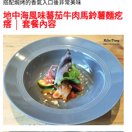
搭配焗烤的香氣入口後非常美味
地中海風味蕃茄牛肉馬鈴薯麵疙
瘩 │ 套餐內容