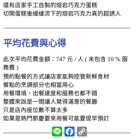
還有店家手工自製的熔岩巧克力蛋糕
切開蛋糕後緩緩流下的熔岩巧克力真的超誘人
平均花費與心得
此次平均花費金額：747 元 / 人 ( 未包含 10 % 服
務費 )
預約點餐的方式讓店家能夠控管新鮮
食材
餐點的烹調部分也相當用心
用餐環境、出餐速度和服務也都不錯
整體來說是一間讓人覺得滿意的餐廳
只是店內座位數不算太多
如果是熱門節慶要來用餐可能要提早預訂
L
F
C
i
a
o
n
c
p