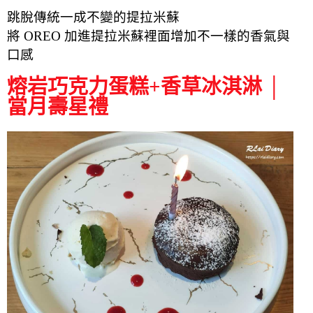
跳脫傳統一成不變的提拉米蘇
將 OREO 加進提拉米蘇裡面增加不一樣的香氣與
口感
熔岩巧克力蛋糕+香草冰淇淋 │
當月壽星禮