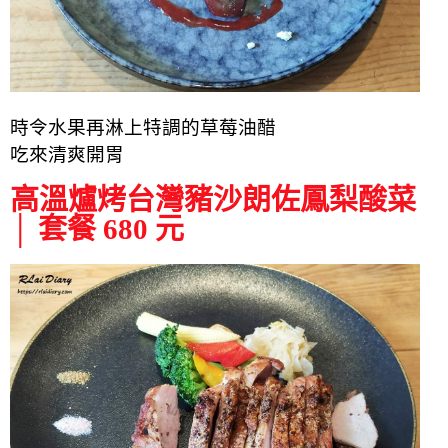
時令水果再淋上特調的草莓油醋
吃來清爽開胃
高溫爐烤台灣豬沙朗佐鳳梨酸菜
│ 套餐 680 元