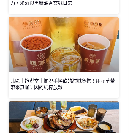
力，米酒與黑麻油香交織日常
北區｜媗湛堂｜擺脫手搖飲的甜膩負擔！用花草茶
帶來無咖啡因的純粹放鬆