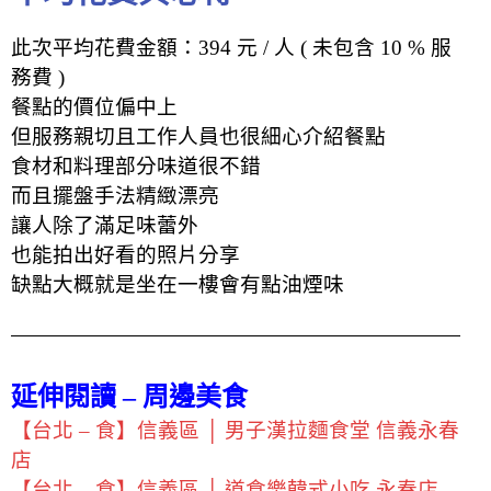
此次平均花費金額：394 元 / 人 ( 未包含 10 % 服
務費 )
餐點的價位偏中上
但服務親切且
工作人員也很細心介紹餐點
食材和料理部分味道很不錯
而且擺盤手法精緻漂亮
讓人除了滿足味蕾外
也能拍出好看的照片分享
缺點大概就是坐在一樓會有點油煙味
延伸閱讀 – 周邊美食
【台北 – 食】信義區 │ 男子漢拉麵食堂 信義永春
店
【台北 – 食】信義區 │ 道食樂韓式小吃 永春店