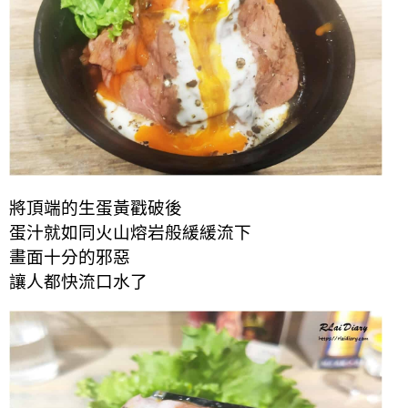
將頂端的生蛋黃戳破後
蛋汁就如同火山熔岩般緩緩流下
畫面十分的邪惡
讓人都快流口水了