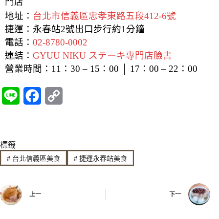
門店
地址：
台北市信義區忠孝東路五段412-6號
捷運：永春站2號出口步行約1分鐘
電話：
02-8780-0002
連結：
GYUU NIKU ステーキ專門店臉書
營業時間：11：30 – 15：00 │ 17：00 – 22：
00
L
F
C
i
a
o
n
c
p
標籤
e
e
y
#
台北信義區美食
#
捷運永春站美食
b
L
o
i
上一
下一
o
n
k
k