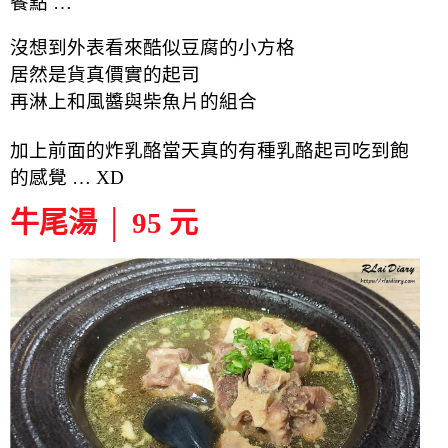
餐點 …
沒想到外表看來酷似豆腐的小方格
居然是貨真價實的起司
再淋上和風醬與柴魚片的組合
加上前面的炸乳酪當天真的有種
乳酪
起司吃到飽
的感覺 … XD
牛尾湯 │ 95 元