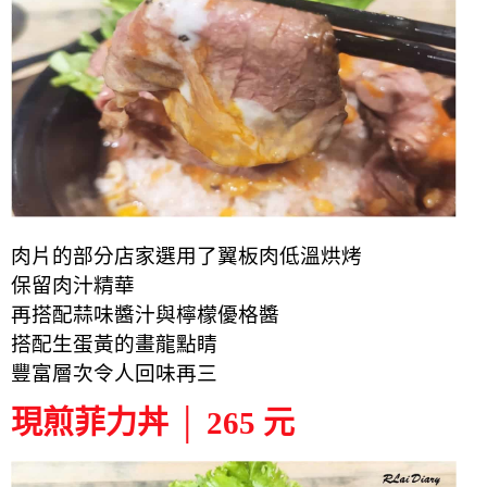
肉片的部分店家選用了翼板肉低溫烘烤
保留肉汁精華
再搭配蒜味醬汁與檸檬優格醬
搭配生
蛋黃的畫龍點睛
豐富層次令人回味再三
現煎菲力丼 │ 265 元