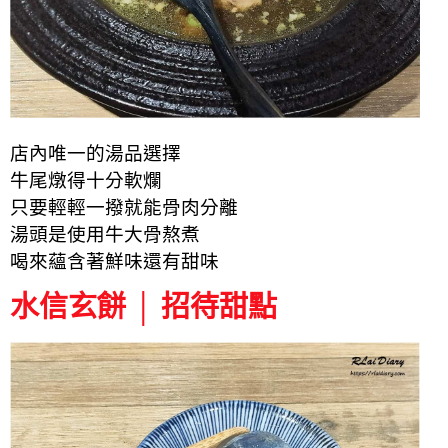
店內唯一的湯品選擇
牛尾燉得十分軟爛
只要輕輕一撥就能骨肉分離
湯頭是使用牛大骨熬煮
喝來蘊含著鮮味還有甜味
水信玄餅 │ 招待甜點