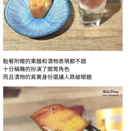
點餐附贈的果醋和漬物表現都不錯
十分稱職的扮演了開胃
角色
而且漬物的真實身份還讓人跌破眼鏡