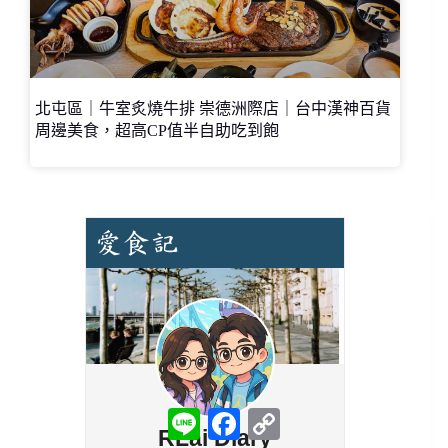
北屯區｜牛室炙燒牛排 崇德洲際店｜台中漢神百貨
周邊美食，超高CP值半自助吃到飽
L
F
C
i
a
o
n
c
p