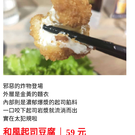
邪惡的炸物登場
外層是金黃的麵衣
內部則是濃郁爆漿的起司餡料
一口咬下
起司岩漿就流淌而出
實在太犯規啦
和風起司豆腐 │ 59 元