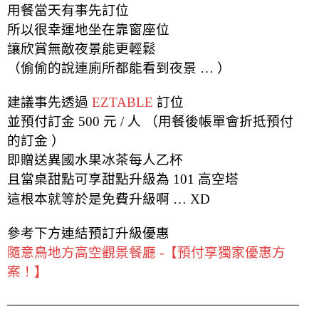
用餐當天有事先訂位
所以很幸運地坐在靠窗座位
讓欣賞無敵夜景能更輕鬆
（偷偷的說連廁所都能看到夜景 … ）
建議事先透過
EZTABLE
訂位
並預付訂金 500 元 / 人 （用餐後帳單會折抵預付
的訂金 ）
即贈送異國水果冰茶每人乙杯
且當桌甜點可享甜點升級為 101 高空塔
這根本就等於是免費升級啊 … XD
參考下方連結預訂升級優惠
隨意鳥地方高空觀景餐廳 -【預付享獨家優惠方
案！】