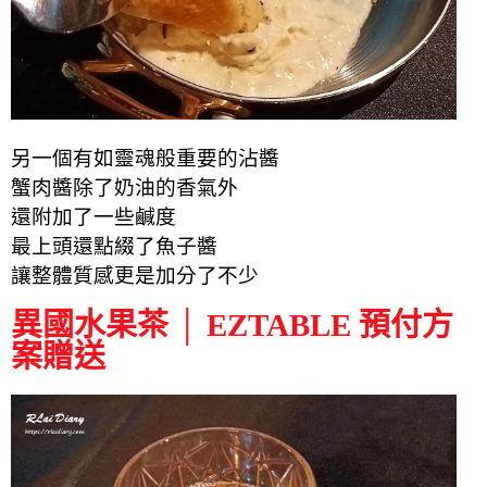
另一個有如靈魂般重要的沾醬
蟹肉醬除了奶油的香氣外
還附加了一些鹹度
最上頭還點綴了魚子醬
讓整體質感更是加分了不少
異國水果茶 │ EZTABLE 預付方
案贈送