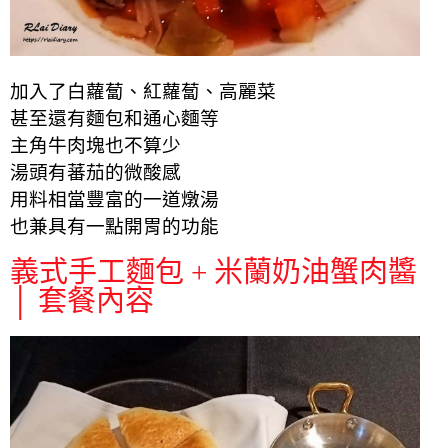
加入了白蘿蔔、紅蘿蔔、高麗菜
甚至還有麵包和通心麵等
主角牛肉塊也不算少
湯頭有蕃茄的微酸感
用料相當豐富的一道燉湯
也兼具有一點開胃的功能
義式手工麵包 + 米蘭奶油蟹肉醬
│ 套餐內容