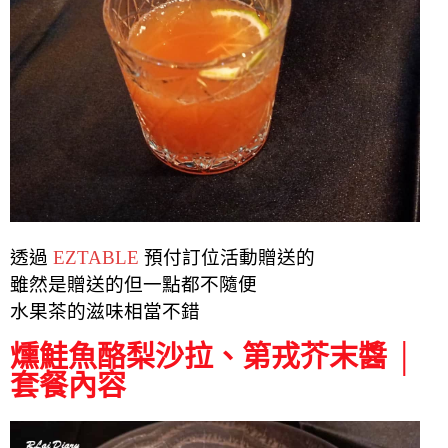
透過
EZTABLE
預付訂位活動贈送的
雖然是贈送的但一點都不隨便
水果茶的滋味相當不錯
燻鮭魚酪梨沙拉、第戎芥末醬 │
套餐內容