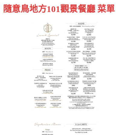
隨意鳥地方101觀景餐廳 菜單