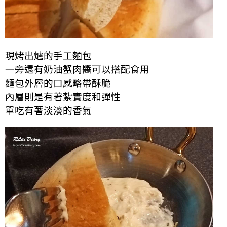
現烤出爐的手工麵包
一旁還有奶油蟹肉醬可以搭配食用
麵包外層的口感略帶酥脆
內層則是有著紮實度和彈性
單吃有著淡淡的香氣