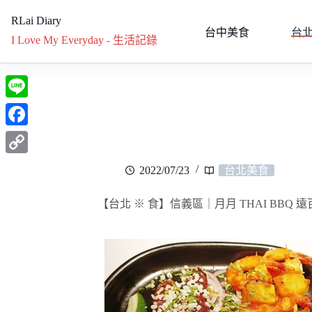
RLai Diary
台中美食
台
I Love My Everyday - 生活記錄
L
i
F
n
a
C
2022/07/23
台北美食
e
c
o
e
【台北 ※ 食】信義區｜月月 THAI BBQ 
p
b
y
o
L
o
i
k
n