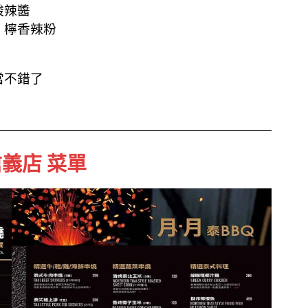
酸辣醬
、檸香辣粉
當不錯了
信義店 菜單