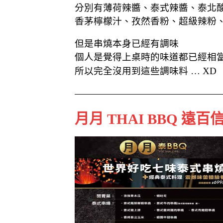
分別有薄荷辣醬、泰式辣醬、泰北
香茅檸檬汁、孜然香粉、超級辣粉
但是串燒本身已經有調味
個人是覺得上桌時的味道都已經相
所以完全沒用到這些調味料 … XD
月月 THAI BBQ 遠百