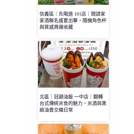
信義區｜先喝道 101店｜間諜家
家酒聯名盛夏出擊，隨機角色杯
與質感周邊收藏
北區｜冠顗油飯 一中店｜翻轉
台式傳統米食的魅力，米酒與黑
麻油香交織日常