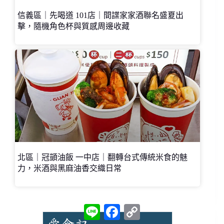
信義區｜先喝道 101店｜間諜家家酒聯名盛夏出
擊，隨機角色杯與質感周邊收藏
北區｜冠顗油飯 一中店｜翻轉台式傳統米食的魅
力，米酒與黑麻油香交織日常
L
F
C
i
a
o
n
c
p