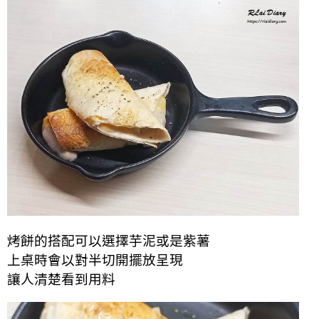
烤餅的搭配可以選擇芋泥或是紫薯
上桌時會以對半切開擺放呈現
讓人清楚看到用料