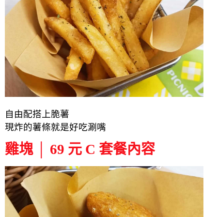
自由配搭上脆薯
現炸的薯條就是好吃涮嘴
雞塊 │ 69 元 C 套餐內容