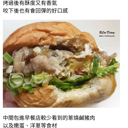
烤過後有酥度又有香氣
咬下後也有
會
回彈的好口感
中間包進早餐店較少看到的蔥燒鹹豬肉
以及嫩蛋、洋蔥等食材