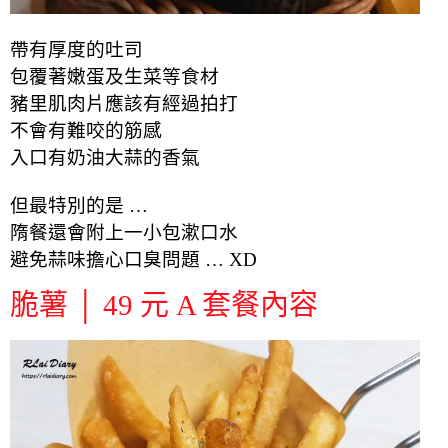
帶有厚度的吐司
包覆著嫩蛋及生菜等食材
豬里肌肉片應該有經過拍打
不會有難咬的筋感
入口有奶油大蒜的香氣
但最特別的是 …
隋餐還會附上一小包漱口水
避免蒜味
擔心
口臭問題 … XD
脆薯 │ 49 元 A 套餐內容