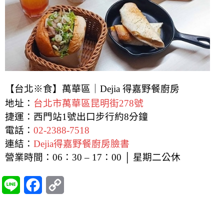
【台北※食】萬華區｜Dejia 得嘉野餐廚房
地址：
台北市萬華區昆明街278號
捷運：西門站1號出口步行約8分鐘
電話：
02-2388-7518
連結：
Dejia得嘉野餐廚房臉書
營業時間：06：30 – 17：00 │ 星期二公休
L
F
C
i
a
o
n
c
p