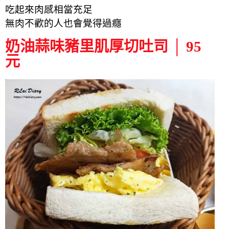
吃起來肉感相當充足
無肉不歡的人也會覺得過癮
奶油蒜味豬里肌厚切吐司 │ 95
元