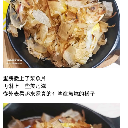
蛋餅撒上了柴魚片
再淋上一些美乃滋
從外表看起來還真的有些章魚燒的樣子