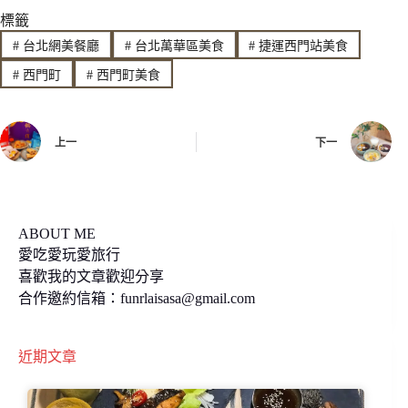
標籤
e
e
y
#
台北網美餐廳
#
台北萬華區美食
#
捷運西門站美食
b
L
#
西門町
#
西門町美食
o
i
o
n
上一
下一
k
k
ABOUT ME
愛吃愛玩愛旅行
喜歡我的文章歡迎分享
合作邀約信箱：
funrlaisasa@gmail.com
近期文章