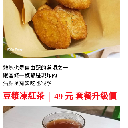
雞塊也是自由配的選項之一
跟薯條一樣都是現炸的
沾點蕃茄醬吃也很讚
豆漿凍紅茶 │ 49 元 套餐升級價