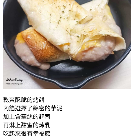
乾爽酥脆
的
烤餅
內餡選擇了綿密的芋泥
加上會牽絲的起司
再淋上甜蜜的煉乳
吃起來很有幸福感