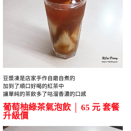
豆漿凍是店家手作自磨自煮的
加到了順口好喝的紅茶中
讓單純的茶飲多了咕溜香濃的口感
葡萄柚綠茶氣泡飲 │ 65 元 套餐
升級價