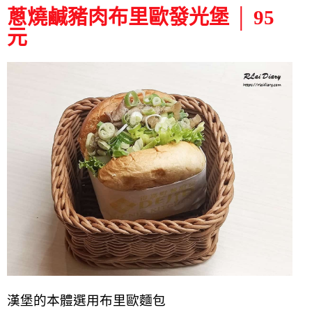
蔥燒鹹豬肉布里歐發光堡 │ 95
元
漢堡的本體選用布里歐麵包