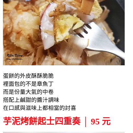
蛋餅的外皮酥酥脆脆
裡面包的不是章魚丁
而是份量大氣的中卷
搭配上鹹甜的醬汁調味
在口感與滋味上都相當的討喜
芋泥烤餅起士四重奏 │ 95 元