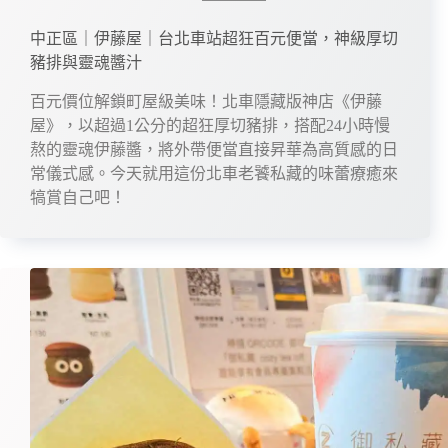
中正區｜伊藤屋｜台北車站超狂百元便當，神級厚切
豬排與靈魂醬汁
百元價位解鎖町屋級美味！北車隱藏版神店《伊藤
屋》，以超過1公分的超狂厚切豬排，搭配24小時慢
熬的靈魂伊藤醬，將外帶便當直接昇華為高質感的日
常儀式感。今天就用這份北車老饕私藏的味蕾療癒來
犒賞自己吧！