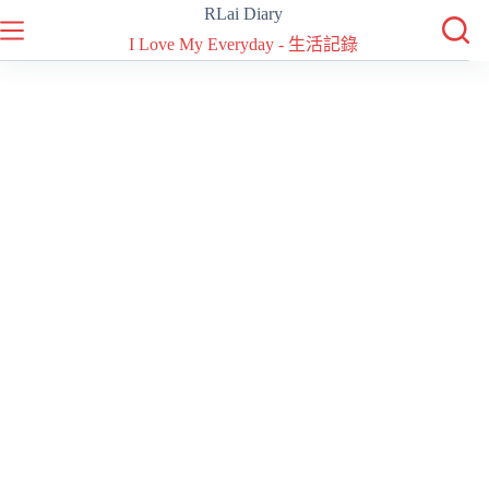
跳
RLai Diary
至
I Love My Everyday - 生活記錄
主
要
內
容