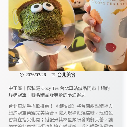
2026/03/26
台北美食
中正區｜御私藏 Cozy Tea 台北車站誠品門市｜紐約
珍奶冠軍！聯名精品舒芙蕾的夢幻邂逅
台北車站手搖飲推薦！《御私藏》將台南甜點精神與
紐約冠軍榮耀完美揉合。職人現場炙燒焦糖，琥珀色
香氣在指尖化開；搭配米其林星級研發的舒芙蕾，讓
匆忙的北車地下街也能擁有儀式感，成為通勤族最療