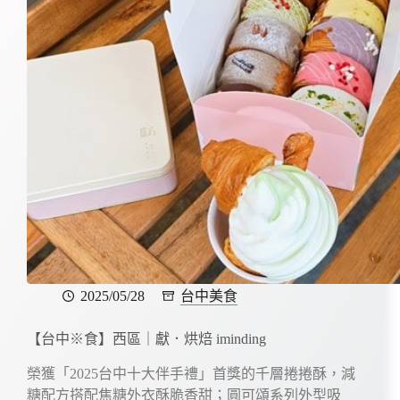
2025/05/28
台中美食
【台中※食】西區｜獻．烘焙 iminding
榮獲「2025台中十大伴手禮」首獎的千層捲捲酥，減
糖配方搭配焦糖外衣酥脆香甜；圓可頌系列外型吸