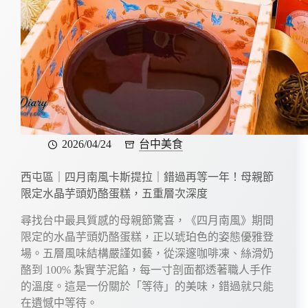
2026/04/24
台中美食
西屯區｜四月南風卡斯提拉｜錯過再等一年！母親節
限定水晶芋頭奶酪蛋糕，五重層次深度
尋找台中最具質感的母親節驚喜，《四月南風》期間
限定的水晶芋頭奶酪蛋糕，正以琥珀色的姿態優雅登
場。五層風味結構嚴謹如藝，從深邃咖啡凍、絲滑奶
酪到 100% 紮實芋泥餡，每一寸剖面都透著職人手作
的溫度。這是一份關於「等待」的美味，錯過就只能
在遺憾中等待。