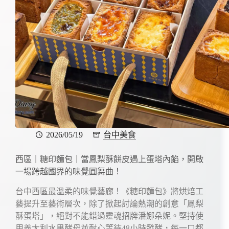
2026/05/19
台中美食
西區｜糖印麵包｜當鳳梨酥餅皮遇上蛋塔內餡，開啟
一場跨越國界的味覺圓舞曲！
台中西區最溫柔的味覺藝廊！《糖印麵包》將烘焙工
藝提升至藝術層次，除了掀起討論熱潮的創意「鳳梨
酥蛋塔」，絕對不能錯過靈魂招牌潘娜朵妮。堅持使
用義大利水果酵母並耐心等待48小時發酵，每一口都