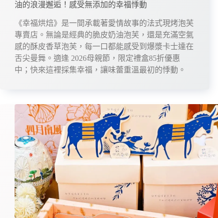
油的浪漫邂逅！感受無添加的幸福悸動
《幸福烘焙》是一間承載著愛情故事的法式現烤泡芙
專賣店。無論是經典的脆皮奶油泡芙，還是充滿空氣
感的酥皮香草泡芙，每一口都能感受到爆漿卡士達在
舌尖曼舞。適逢 2026母親節，限定禮盒85折優惠
中；快來這裡採集幸福，讓味蕾重溫最初的悸動。