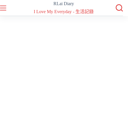
跳
RLai Diary
至
I Love My Everyday - 生活記錄
主
要
內
容