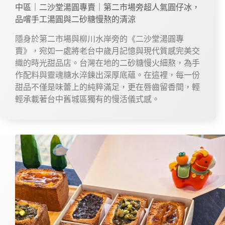
中區｜二沙堂湯圓專賣｜第二市場旁超人氣圓仔冰，
品嚐手工湯圓與二砂糖慢熬的清涼
隱身於第二市場與柳川水岸旁的《二沙堂湯圓專
賣》，宛如一處將老台中歲月記憶與現代質感完美交
織的時光甜品店。台灣在地的二砂糖慢火細熬，為手
作配料與靈魂糖水淬鍊出深厚底蘊。在這裡，每一份
甜品不僅是味蕾上的純粹滿足，更在唇齒留香間，輕
輕承載著台中舊城區獨有的慢活儀式感。