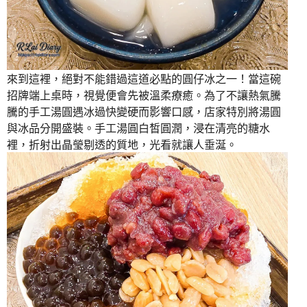
來到這裡，絕對不能錯過這道必點的圓仔冰之一！當這碗
招牌端上桌時，視覺便會先被溫柔療癒。為了不讓熱氣騰
騰的手工湯圓遇冰過快變硬而影響口感，店家特別將湯圓
與冰品分開盛裝。手工湯圓白皙圓潤，浸在清亮的糖水
裡，折射出晶瑩剔透的質地，光看就讓人垂涎。