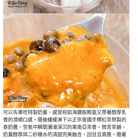
可以先單吃特製奶蓋，感受宛如海鹽般輕盈又帶著醇厚乳
香的滑順口感。隨後緩緩淋下以正宗泰國手標紅茶熬製的
泰奶醬，空氣中瞬間瀰漫深沉的東南亞茶香。微苦茶韻、
奶蓋醇厚與二砂糖水的清甜完美融合，回甘且高雅。隨著