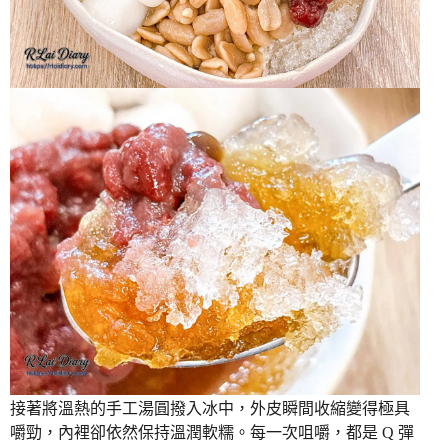
接著將溫熱的手工湯圓撥入冰中，外皮瞬間收縮變得極具
嚼勁，內裡卻依然保持溫潤軟糯。每一次咀嚼，都是 Q 彈