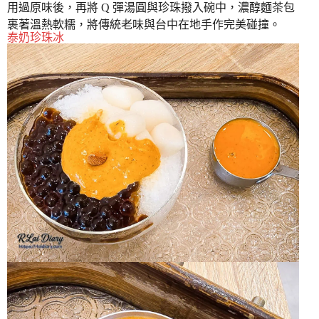
用過原味後，再將 Q 彈湯圓與珍珠撥入碗中，濃醇麵茶包
裹著溫熱軟糯，將傳統老味與台中在地手作完美碰撞。
泰奶珍珠冰