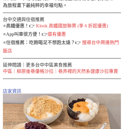
為旅程畫下最純粹的幸福句點。
台中交通與住宿推薦
⭐️高鐵優惠！👉
Klook 高鐵國旅聯票 (享 6 折起優惠)
⭐️App叫車很方便！👉
還有優惠
⭐️住宿推薦：吃飽喝足不想跑太遠？👉
搜尋台中周邊熱門
飯店
延伸閱讀｜更多台中中區美食推薦
中區｜柳原後巷優格沙拉｜巷弄裡的天然系健康沙拉專賣
店家資訊