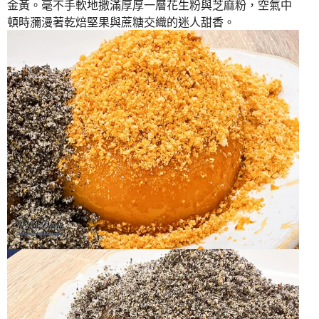
金黃。毫不手軟地撒滿厚厚一層花生粉與芝麻粉，空氣中
頓時瀰漫著乾焙堅果與蔗糖交織的迷人甜香。