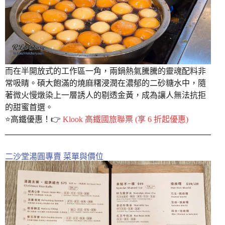
而在半開放式的工作區一角，兩鍋熱氣騰騰的靈魂配料非
常吸睛。碩大飽滿的燒麻糬浸潤在濃郁的二砂糖水中，隨
著微火慢燉染上一層誘人的剔透金黃，成為讓人無法抗拒
的甜蜜首選。
⭐️高鐵優惠！👉
Klook 高鐵國旅聯票 (享 6 折起優惠)
二沙堂湯圓專賣 菜單與價位