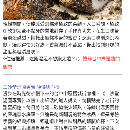
輕輕劃開，便能感受到糯米極致的柔韌。入口瞬間，極致
Q 軟卻完全不黏牙的質地封存了手作真功夫。花生口味帶
著淡淡鹹甜，襯托出麻糬本身的蜜香；芝麻口味則深沉內
斂，焙炒得恰到好處，香氣濃醇不苦澀，帶出恰到好處的
甜度與咀嚼層次。
⭐️住宿推薦：吃飽喝足不想跑太遠？👉
搜尋台中周邊熱門
飯店
二沙堂湯圓專賣 評價與心得
漫步在時光彷彿慢下來的台中中區舊城街廓裡，《二沙堂
湯圓專賣》以慢工出細活的職人講究，悄悄點亮了老街的
甜蜜記憶。每日將台灣二砂糖慢火細熬，淬鍊出溫潤回甘
的靈魂糖水底蘊。無論是創新翻玩的特色冰品，還是考驗
手藝的經典招牌，都能嚐出對台味甜品的細膩詮釋。下次
來到第二市場尋覓美食，不妨用這碗滿載心意的好滋味，