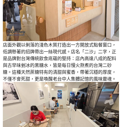
店面外觀以俐落的淺色木質打造出一方開放式點餐窗口，
低調懸著的招牌帶出一絲現代感。店名「二沙」二字，正
是品牌對台灣傳統飲食底蘊的堅持：店內高達八成的配料
與古早味剉冰的黑糖水，皆是每日慢火熬煮的台灣二砂
糖。這種天然蔗糖特有的清甜與蜜香，帶著沉穩的厚度，
不僅不會死甜，更是喚醒老台中人集體記憶的風味靈魂。