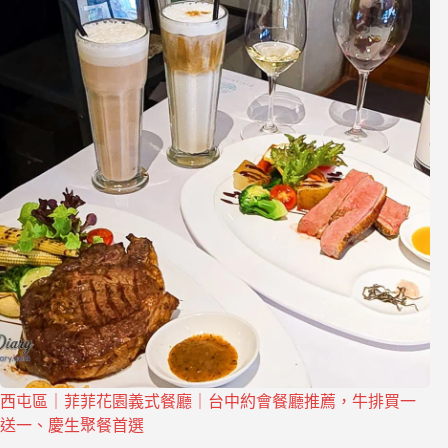
西屯區｜菲菲花園義式餐廳｜台中約會餐廳推薦，牛排買一
送一、慶生聚餐首選