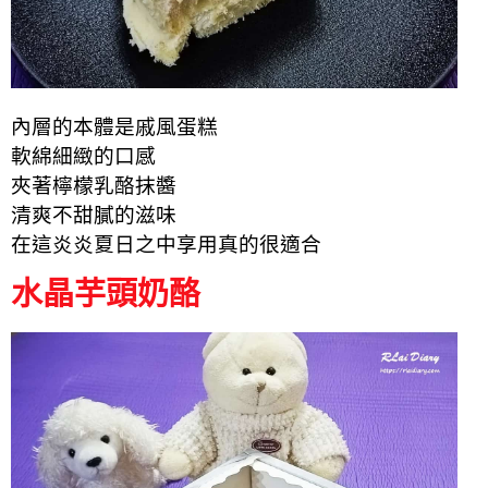
內層的本體是戚風蛋糕
軟綿細緻的口感
夾著檸檬乳酪抹醬
清爽不甜膩的滋味
在這炎炎夏日之中享用真的很適合
水晶芋頭奶酪