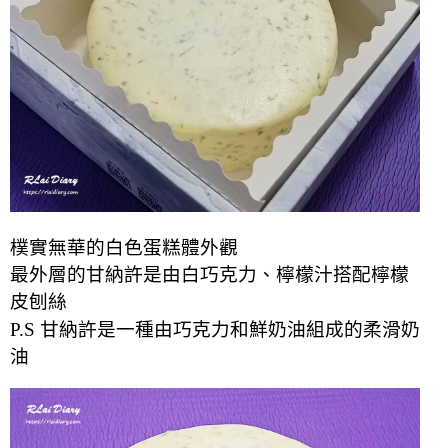
樸實無華的白色蛋糕體
外觀
最外層的甘納許是由白巧克力、檸檬汁搭配檸檬
皮
刨絲
P.S 甘納許是一種由巧克力和鮮奶油組成的柔滑奶
油