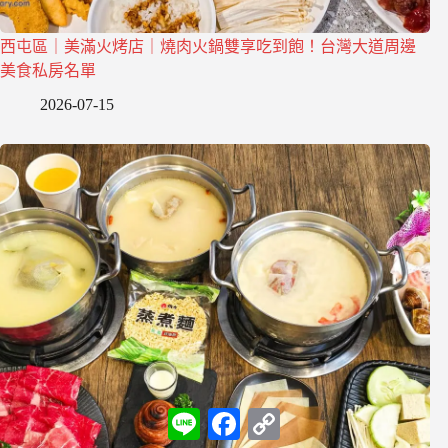
西屯區｜美滿火烤店｜燒肉火鍋雙享吃到飽！台灣大道周邊
美食私房名單
2026-07-15
L
F
C
i
a
o
n
c
p