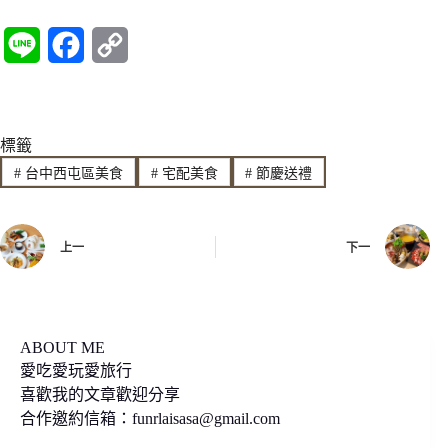
L
F
C
i
a
o
n
c
p
標籤
e
e
y
#
台中西屯區美食
#
宅配美食
#
節慶送禮
b
L
o
i
上一
下一
o
n
k
k
ABOUT ME
愛吃愛玩愛旅行
喜歡我的文章歡迎分享
合作邀約信箱：
funrlaisasa@gmail.com