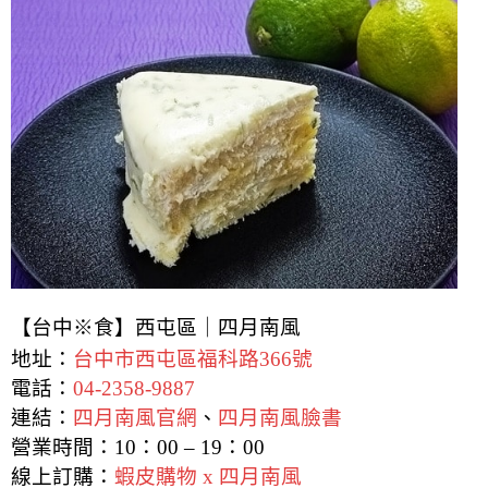
【台中※食】西屯區｜四月南風
地址：
台中市西屯區福科路366號
電話：
04-2358-9887
連結：
四月南風官網
、
四月南風臉書
營業時間：10：00 – 19：00
線上訂購：
蝦皮購物 x 四月南風