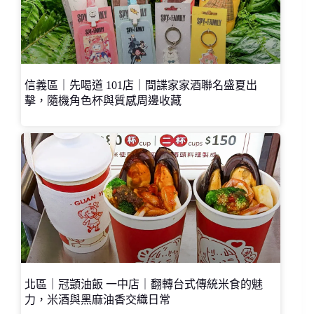
信義區｜先喝道 101店｜間諜家家酒聯名盛夏出
擊，隨機角色杯與質感周邊收藏
北區｜冠顗油飯 一中店｜翻轉台式傳統米食的魅
力，米酒與黑麻油香交織日常