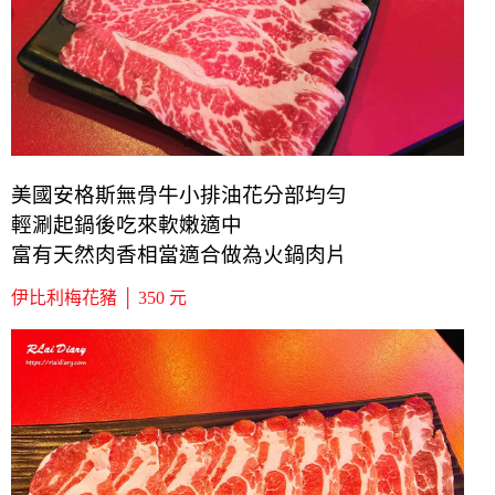
美國安格斯無骨牛小排油花分部均勻
輕涮起鍋後吃來軟嫩適中
富有天然肉香相當適合做為火鍋肉片
伊比利梅花豬 │ 350 元