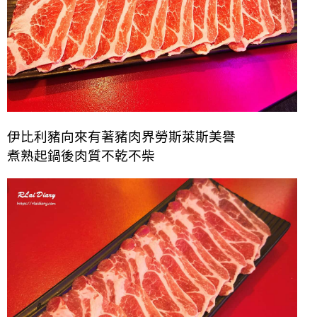
伊比利豬向來有著豬肉界勞斯萊斯美譽
煮熟起鍋後肉質不乾不柴