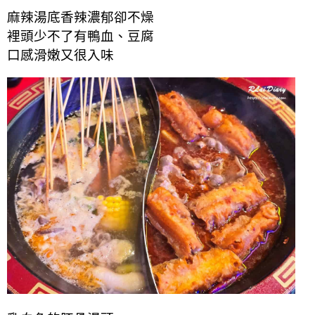
麻辣湯底香辣濃郁卻不燥
裡頭少不了有鴨血、豆腐
口感滑嫩又很入味