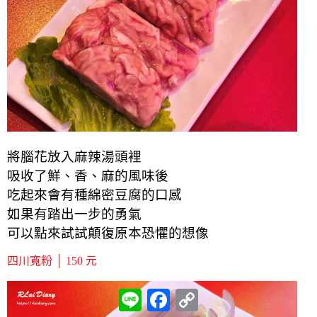
將腦花放入麻辣湯頭裡
吸收了鮮、香、麻的風味後
吃起來會有種綿密豆腐的口感
如果有踏出一步的勇氣
可以點來試試顛復原本恐懼的想像
四川寬粉 │ 150 元
L
F
C
i
a
o
n
c
p