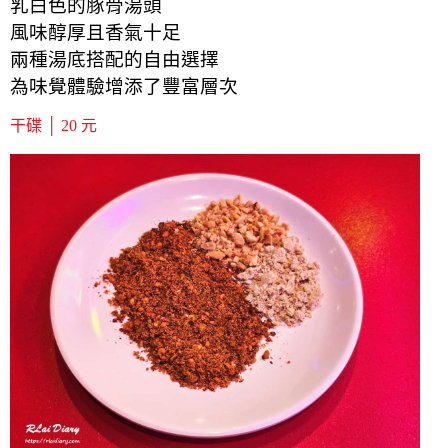
乳白色的豚骨湯頭
風味醇厚且香氣十足
兩種湯底搭配的自由選擇
為味覺體驗增添了豐富層次
干碟 │ 20 元