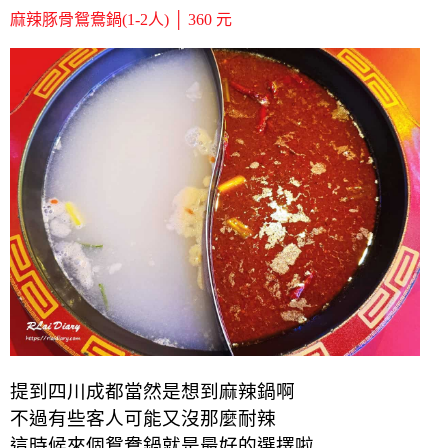
麻辣豚骨鴛鴦鍋(1-2人) │ 360 元
提到四川成都當然是想到麻辣鍋啊
不過有些客人可能又沒那麼耐辣
這時候來個鴛鴦鍋就是最好的選擇啦