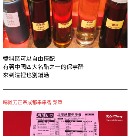
醬料區可以自由搭配
有著中國四大名醋之一的保寧醋
來到這裡也別錯過
嗯雞刀正宗成都串串香 菜單