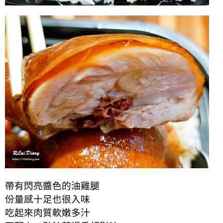
帶有閃亮醬色的油雞腿
份量感十足也很入味
吃起來肉質軟嫩多汁