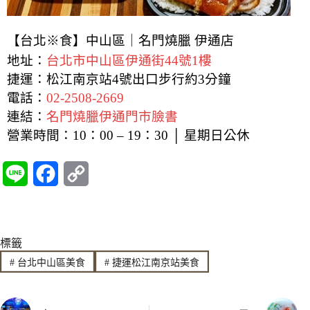
【台北※食】中山區｜名門燒臘 伊通店
地址：
台北市中山區伊通街44號1樓
捷運：松江南京站4號出口步行約3分鐘
電話：
02-2508-2669
連結：
名門燒臘伊通門市臉書
營業時間：10：00 – 19：30 │ 星期日公休
L
F
C
i
a
o
n
c
p
標籤
e
e
y
#
台北中山區美食
#
捷運松江南京站美食
b
L
o
i