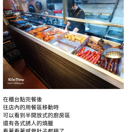
在櫃台點完餐後
往店內的用餐區移動時
可以看到半開放式的廚房區
還有各式誘人的燒臘
看著看著感覺肚子都餓了