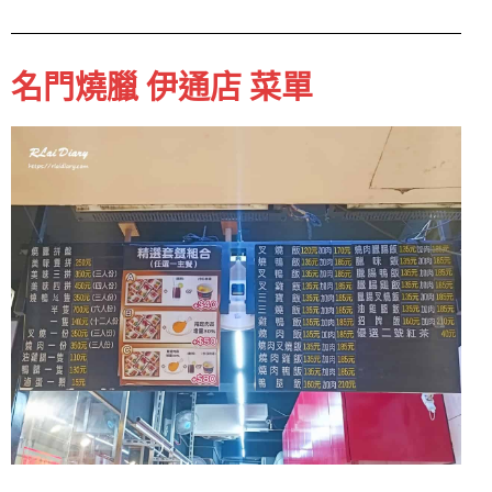
名門燒臘 伊通店 菜單