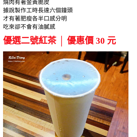
燒肉有著金黃脆皮
據說製作工時長達六個鐘頭
才有著肥瘦各半口感分明
吃來卻不會有油膩感
優選二號紅茶 │ 優惠價 30 元