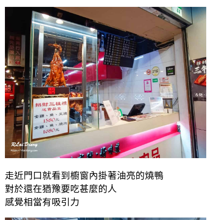
走近門口就看到櫥窗內掛著油亮的燒鴨
對於還在猶豫要吃甚麼的人
感覺相當有吸引力