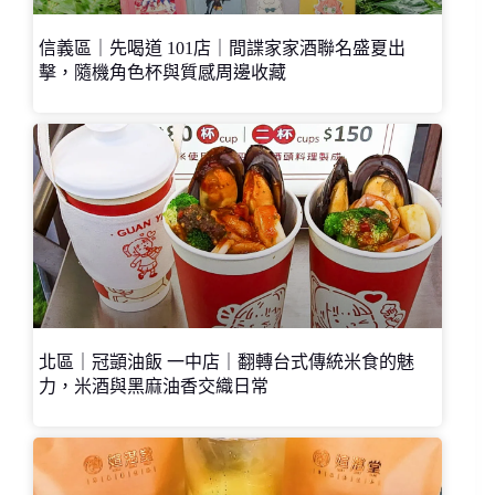
信義區｜先喝道 101店｜間諜家家酒聯名盛夏出
擊，隨機角色杯與質感周邊收藏
北區｜冠顗油飯 一中店｜翻轉台式傳統米食的魅
力，米酒與黑麻油香交織日常