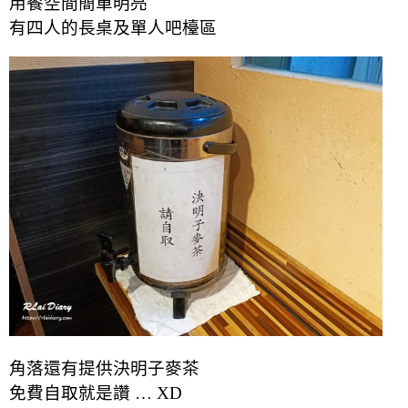
用餐空間簡單明亮
有四人的長桌及單人吧檯區
角落還有提供決明子麥茶
免費自取就是讚 … XD