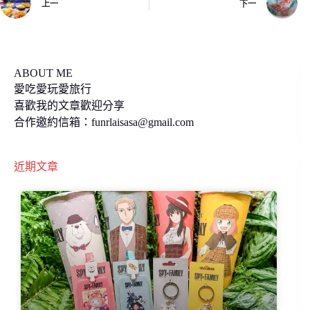
上一
下一
o
n
k
k
ABOUT ME
愛吃愛玩愛旅行
喜歡我的文章歡迎分享
合作邀約信箱：
funrlaisasa@gmail.com
近期文章