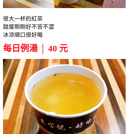
很大一杯的紅茶
甜度剛剛好不苦不澀
冰涼順口很好喝
每日例湯 │ 40 元