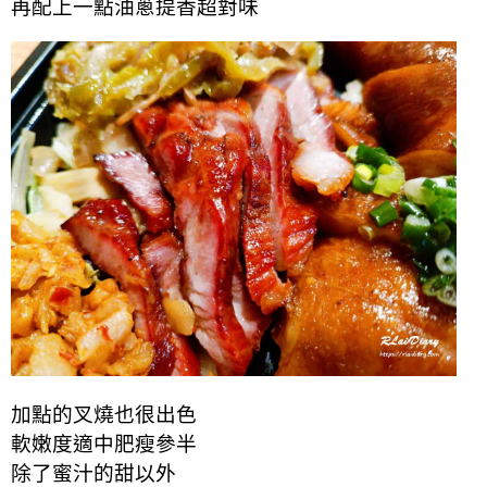
再配上一點油蔥提香超對味
加點的叉燒也很出色
軟嫩度適中肥瘦參半
除了蜜汁的甜以外