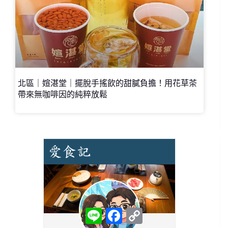
北區｜媗湛堂｜擺脫手搖飲的甜膩負擔！用花草茶
帶來無咖啡因的純粹放鬆
L
F
C
i
a
o
n
c
p