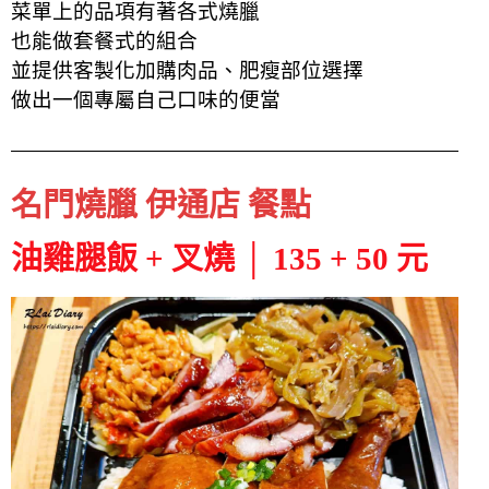
菜單上的品項有著各式燒臘
也能做套餐式的組合
並提供客製化加購肉品、肥瘦部位選擇
做出一個專屬自己口味的便當
名門燒臘 伊通店 餐點
油雞腿飯 + 叉燒 │ 135 + 50 元