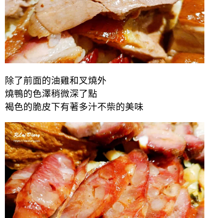
除了前面的油雞和叉燒外
燒鴨的色澤稍微深了點
褐色的脆皮下有著
多
汁不柴的美味