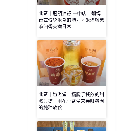
北區｜冠顗油飯 一中店｜翻轉
台式傳統米食的魅力，米酒與黑
麻油香交織日常
北區｜媗湛堂｜擺脫手搖飲的甜
膩負擔！用花草茶帶來無咖啡因
的純粹放鬆