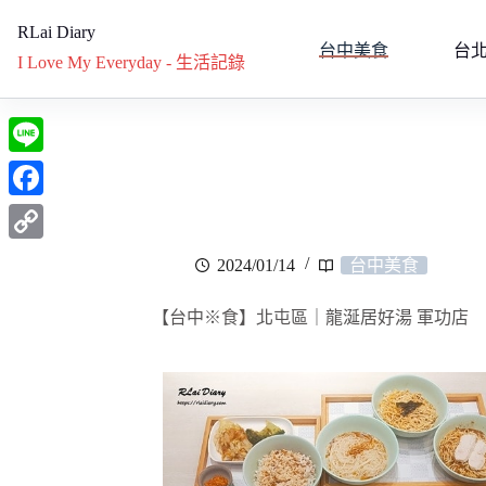
RLai Diary
台中美食
台
I Love My Everyday - 生活記錄
L
i
F
n
a
C
2024/01/14
台中美食
e
c
o
e
【台中※食】北屯區｜龍涎居好湯 軍功店
p
b
y
o
L
o
i
k
n