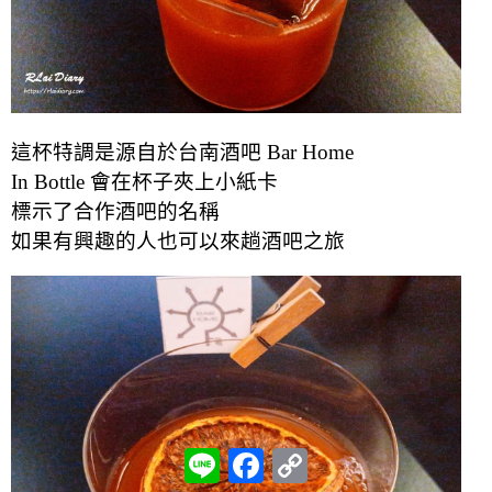
這杯特調是源自於台南酒吧 Bar Home
In Bottle 會在杯子夾上小紙卡
標示了合作酒吧的名稱
如果有興趣的人也可以來趟酒吧之旅
L
F
C
i
a
o
n
c
p