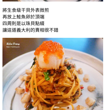
將生食級干貝外表微煎
再放上鮭魚卵於頂端
四周則是以珠貝點綴
讓這道義大利的賣相很不錯