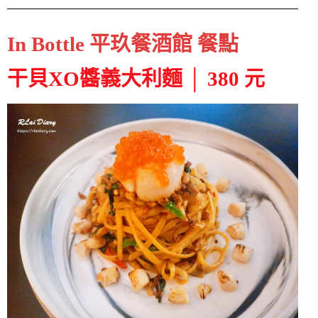
In Bottle 平玖餐酒館 餐點
干貝XO醬義大利麵 │ 380 元