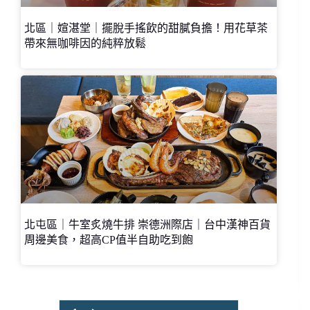
北區｜媗湛堂｜擺脫手搖飲的甜膩負擔！用花草茶
帶來無咖啡因的純粹放鬆
北屯區｜牛室炙燒牛排 崇德洲際店｜台中漢神百貨
周邊美食，超高CP值半自助吃到飽