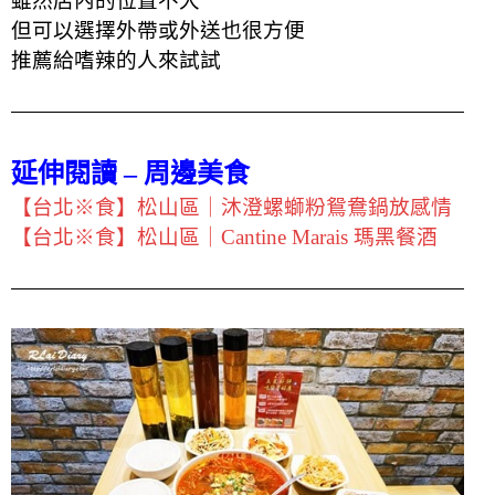
雖然店內的位置不大
但可以選擇外帶或外送也很方便
推薦給嗜辣的人來試試
延伸閱讀 – 周邊美食
【台北※食】松山區｜沐澄螺螄粉鴛鴦鍋放感情
【台北※食】松山區｜Cantine Marais 瑪黑餐酒