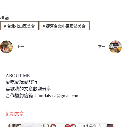
n
c
p
標籤
e
e
y
#
台北松山區美食
#
捷運台北小巨蛋站美食
b
L
o
i
上一
下一
o
n
k
k
ABOUT ME
愛吃愛玩愛旅行
喜歡我的文章歡迎分享
合作邀約信箱：
funrlaisasa@gmail.com
近期文章