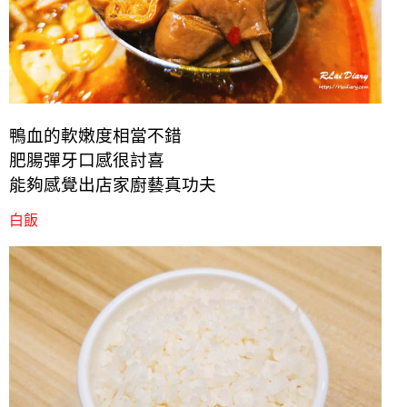
鴨血的軟嫩度相當不錯
肥腸彈牙口感很討喜
能夠感覺出店家
廚藝
真功夫
白飯