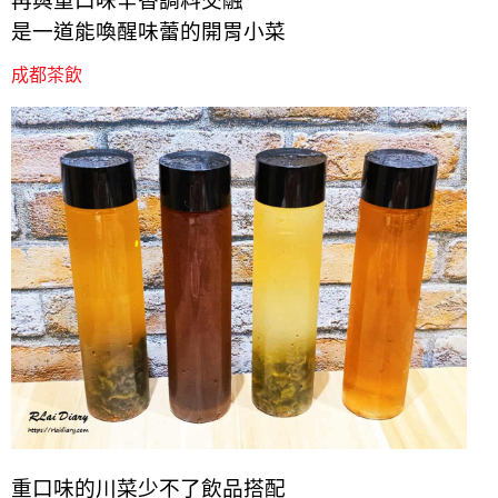
再與重口
味
辛香調料交融
是一道能喚醒味蕾的開胃小菜
成都茶飲
重口味的川菜少不了飲品搭配