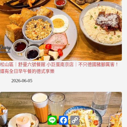
松山區｜舒曼六號餐館 小巨蛋南京店｜不只德國豬腳厲害！
還有全日早午餐的德式享樂
2026-06-05
L
F
C
i
a
o
n
c
p