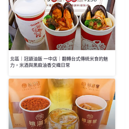
北區｜冠顗油飯 一中店｜翻轉台式傳統米食的魅
力，米酒與黑麻油香交織日常