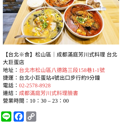
【台北※食】松山區｜成都滿庭芳川式料理 台北
大巨蛋店
地址：
台北市松山區八德路三段158巷1-1號
捷運：台北小巨蛋站4號出口步行約9分鐘
電話：
02-2578-8928
連結：
成都滿庭芳川式料理臉書
營業時間：10：30 – 23：00
L
F
C
i
a
o