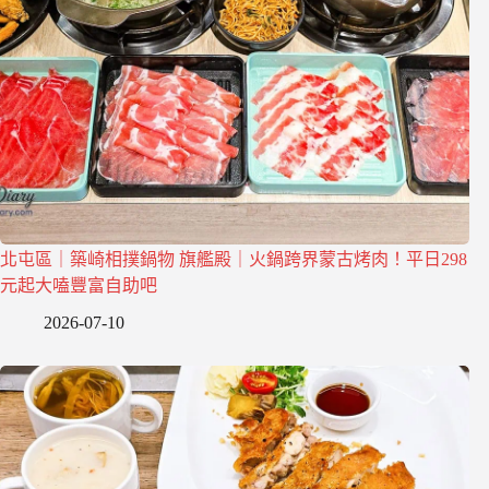
北屯區｜築崎相撲鍋物 旗艦殿｜火鍋跨界蒙古烤肉！平日298
元起大嗑豐富自助吧
2026-07-10