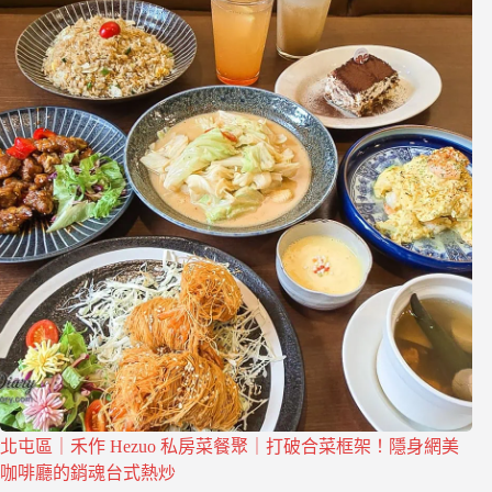
北屯區｜禾作 Hezuo 私房菜餐聚｜打破合菜框架！隱身網美
咖啡廳的銷魂台式熱炒