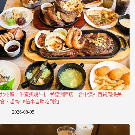
北屯區｜牛室炙燒牛排 崇德洲際店｜台中漢神百貨周邊美
食，超高CP值半自助吃到飽
2026-08-05