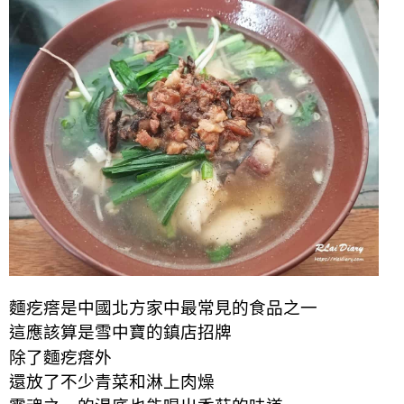
麵疙瘩是中國北方家中最常見的食品之一
這應該算是雪中寶的鎮店招牌
除了麵疙瘩外
還放了不少青菜和淋上肉燥