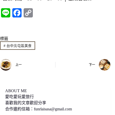
L
F
C
i
a
o
n
c
p
標籤
e
e
y
#
台中北屯區美食
b
L
o
i
上一
下一
o
n
k
k
ABOUT ME
愛吃愛玩愛旅行
喜歡我的文章歡迎分享
合作邀約信箱：
funrlaisasa@gmail.com