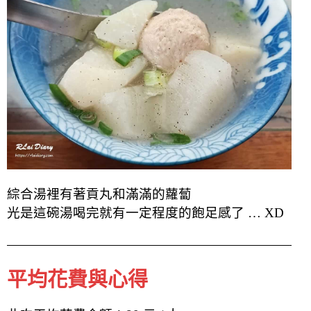
綜合湯裡有著貢丸和滿滿的蘿蔔
光是這碗湯喝完就有一定程度的飽足感了 … XD
平均花費與心得