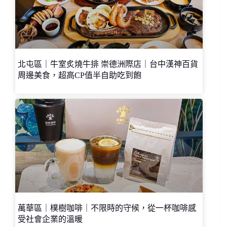
北屯區｜牛室炙燒牛排 崇德洲際店｜台中漢神百貨
周邊美食，超高CP值半自助吃到飽
萬華區｜樸樹咖啡｜不限時的守候，從一杯咖啡感
受社會企業的溫暖