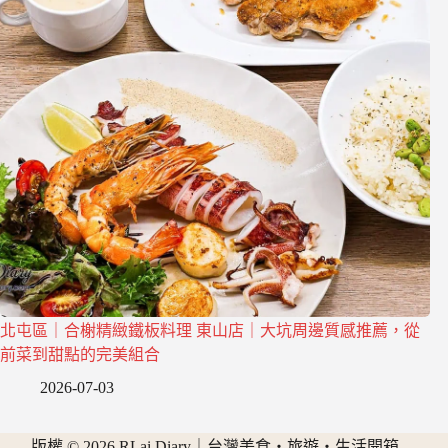
北屯區｜合榭精緻鐵板料理 東山店｜大坑周邊質感推薦，從
前菜到甜點的完美組合
2026-07-03
版權 © 2026 RLai Diary｜台灣美食・旅遊・生活開箱