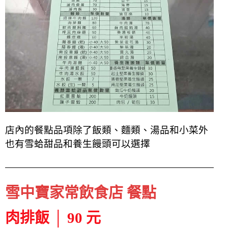
店內的餐點品項除了飯類、麵類、湯品和小菜外
也有雪蛤甜品和養生饅頭可以選擇
雪中寶家常飲食店 餐點
肉排飯 │ 90 元