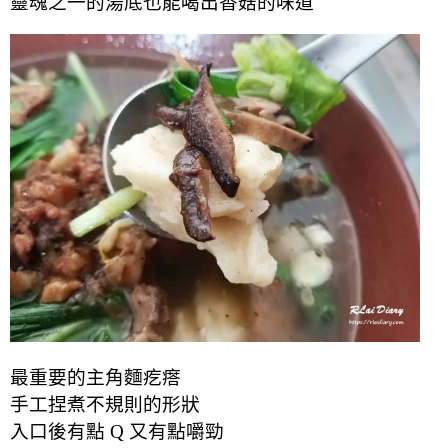
靈魂之一的湯底也能喝出香菇的味道
最重要的主角麵疙瘩
手工捏煮不規則的形狀
入口後有點 Q 又有點嚼勁