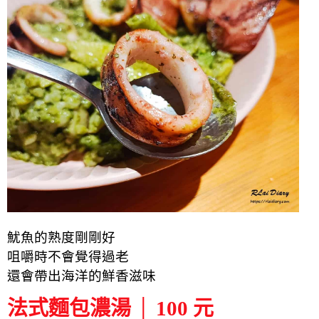
魷魚的熟度剛剛好
咀嚼時不會覺得過老
還會帶出海洋的鮮香滋味
法式麵包濃湯 │ 100 元