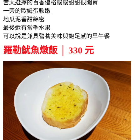
當天選擇的百香優格酸酸甜甜很開胃
一旁的歐姆蛋軟嫩
地瓜泥香甜綿密
最後還有當季水果
可以說是兼具營養美味與飽足感的早午餐
羅勒魷魚燉飯 │ 330 元