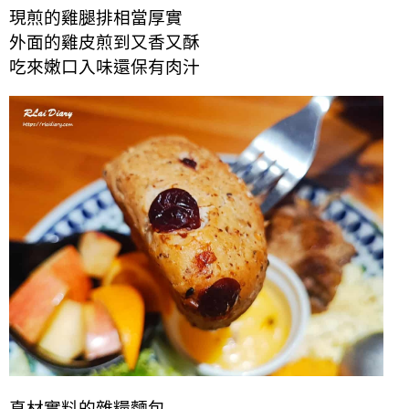
現煎的雞腿排相當厚實
外面的雞皮煎到又香又酥
吃來
嫩口
入味還保有肉汁
真材實料的雜糧麵包