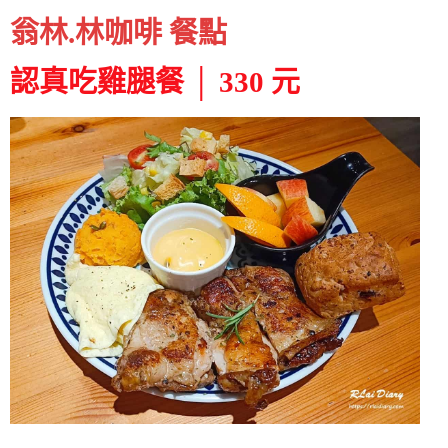
翁林.林咖啡 餐點
認真吃雞腿餐 │ 330 元