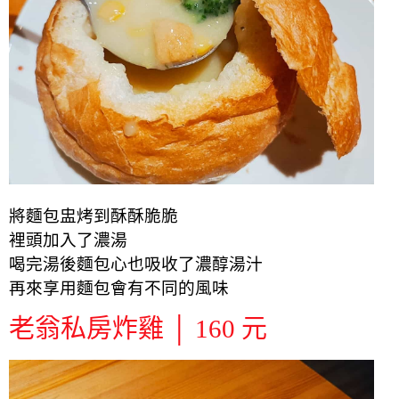
將麵包盅烤到酥酥脆脆
裡頭加入了濃湯
喝完湯後麵包心也吸收了濃醇湯汁
再來享用麵包會有不同的風味
老翁私房炸雞 │ 160 元