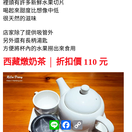
裡頭有許多新鮮水果切片
喝起來甜度比想像中低
很天然的滋味
店家除了提供吸管外
另外還有長柄湯匙
方便將杯內的水果撈出來食用
西藏燉奶茶 │ 折扣價 110 元
L
F
C
i
a
o
n
c
p