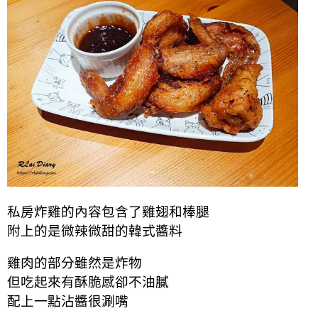
私房炸雞的內容包含了雞翅和棒腿
附上的是微辣微甜的韓式醬料
雞肉的部分雖然是炸物
但吃起來有酥脆感卻不油膩
配上一點沾醬很涮嘴