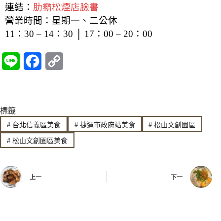
連結：
肋霸松煙店臉書
營業時間：星期一、二公休
11：30 – 14：30 │ 17：00 – 20：00
L
F
C
i
a
o
n
c
p
標籤
e
e
y
#
台北信義區美食
#
捷運市政府站美食
#
松山文創園區
b
L
#
松山文創園區美食
o
i
o
n
上一
下一
k
k