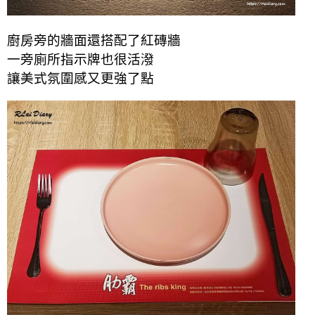
廚房旁的牆面還搭配了紅磚牆
一旁廁所指示牌也很活潑
讓美式氛圍感又更強了點