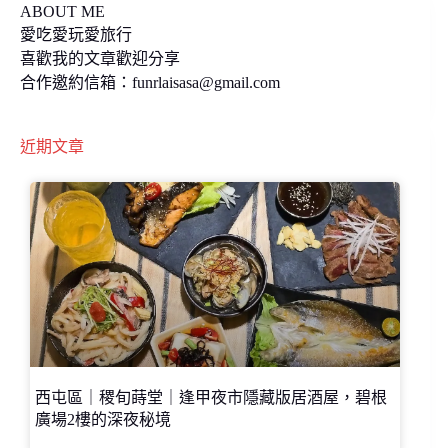
ABOUT ME
愛吃愛玩愛旅行
喜歡我的文章歡迎分享
合作邀約信箱：
funrlaisasa@gmail.com
近期文章
西屯區｜稷旬蒔堂｜逢甲夜市隱藏版居酒屋，碧根
廣場2樓的深夜秘境