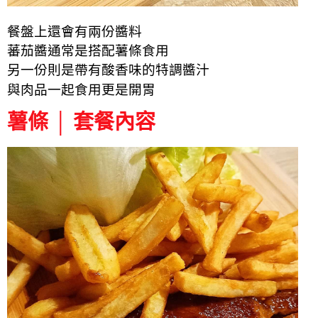
餐盤上還會有兩份醬料
蕃茄醬通常是搭配薯條食用
另一份則是
帶有酸香味的
特調醬汁
與肉品一起食用更是開胃
薯條 │ 套餐內容