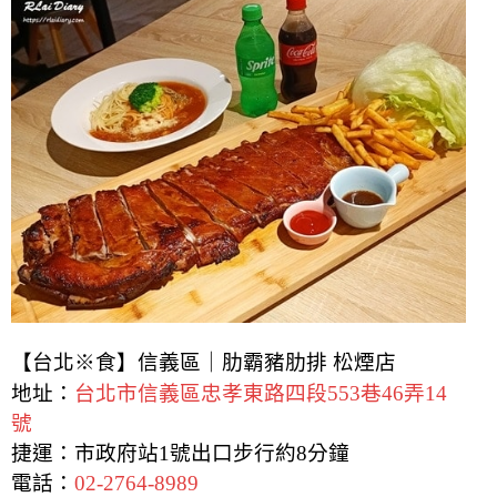
【台北※食】信義區｜肋霸豬肋排 松煙店
地址：
台北市信義區忠孝東路四段553巷46弄14
號
捷運：市政府站1號出口步行約8分鐘
電話：
02-2764-8989