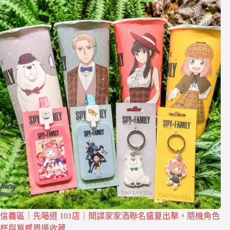
信義區｜先喝道 101店｜間諜家家酒聯名盛夏出擊，隨機角色
杯與質感周邊收藏