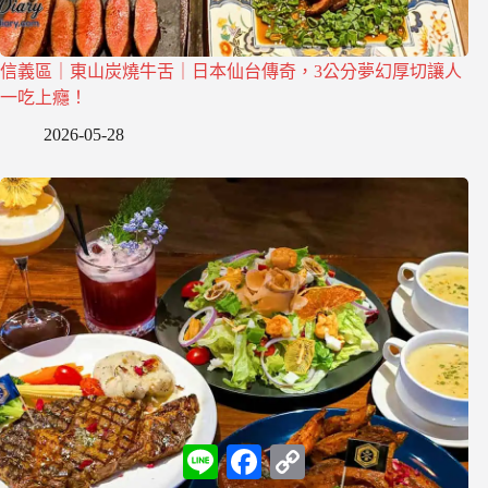
信義區｜東山炭燒牛舌｜日本仙台傳奇，3公分夢幻厚切讓人
一吃上癮！
2026-05-28
L
F
C
i
a
o
n
c
p