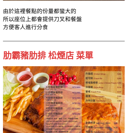
由於這裡餐點的份量都蠻大的
所以座位上都會提供刀叉和餐盤
方便客人進行分食
肋霸豬肋排 松煙店 菜單