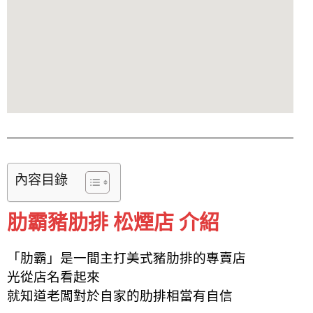
內容目錄
肋霸豬肋排 松煙店 介紹
「肋霸」是一間主打美式豬肋排的專賣店
光從店名看起來
就知道老闆對於自家
的
肋排相當
有
自信