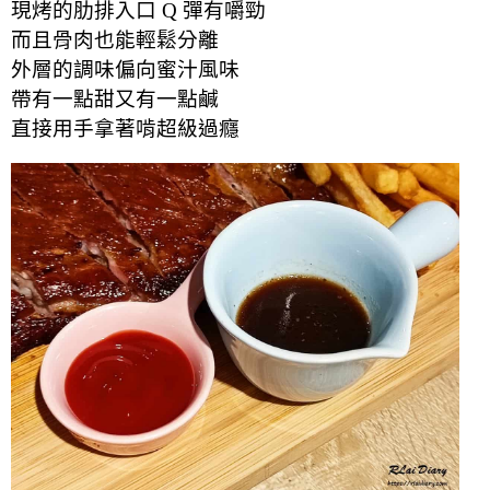
現烤的肋排入口 Q 彈有嚼勁
而且骨肉也能輕鬆分離
外層的調味偏向蜜汁風味
帶有一點甜又有一點鹹
直接用手拿著啃超級過癮