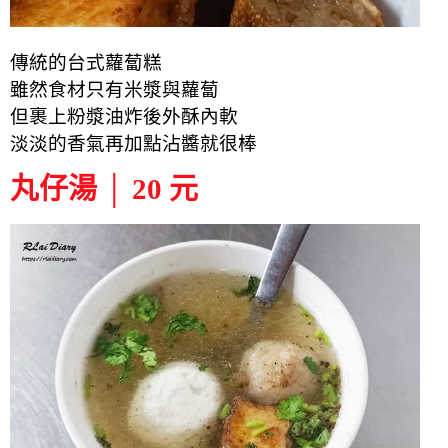
傳統的台式蘿蔔糕
雖然食材只有米漿與蘿蔔
但裹上粉漿油炸後外酥內軟
淡淡的香氣再加點沾醬就很棒
丸仔湯 │ 20 元