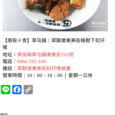
【南投※食】草屯鎮｜草鞋墩東美街榕樹下扣仔
嗲
地址：
南投縣草屯鎮東美街102號
電話：
0966-592-100
連結：
草鞋墩東美街扣仔嗲臉書
營業時間：10：00 – 18：00 │ 星期一公休
L
F
C
i
a
o
n
c
p