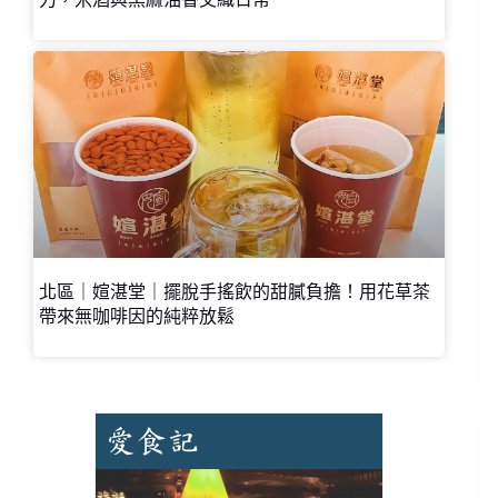
北區｜媗湛堂｜擺脫手搖飲的甜膩負擔！用花草茶
帶來無咖啡因的純粹放鬆