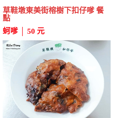
草鞋墩東美街榕樹下扣仔嗲 餐
點
蚵嗲 │ 50 元