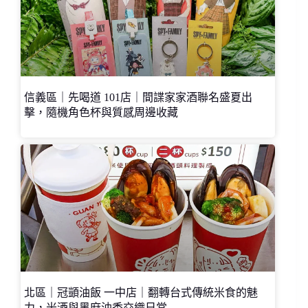
信義區｜先喝道 101店｜間諜家家酒聯名盛夏出
擊，隨機角色杯與質感周邊收藏
北區｜冠顗油飯 一中店｜翻轉台式傳統米食的魅
力，米酒與黑麻油香交織日常