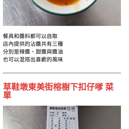
餐具和醬料都可以自取
店內提供的沾醬共有三種
分別是辣醬、甜醬與醬油
也可以混搭出喜歡的風味
草鞋墩東美街榕樹下扣仔嗲 菜
單