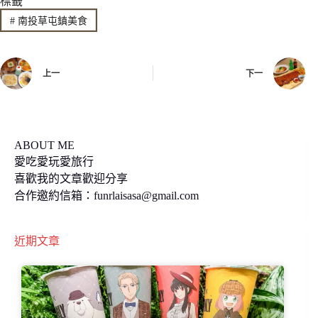
標籤
e
e
y
#
南投草屯鎮美食
b
L
o
i
上一
下一
o
n
k
k
ABOUT ME
愛吃愛玩愛旅行
喜歡我的文章歡迎分享
合作邀約信箱：
funrlaisasa@gmail.com
近期文章