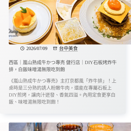
2026/07/09
台中美食
西區｜嵐山熟成牛かつ專売 健行店｜DIY石板烤炸牛
排，白飯味噌湯無限吃到飽
《嵐山熟成牛かつ專売》主打京都風「炸牛排」！上
桌時是三分熟的誘人粉嫩牛肉，還能在專屬石板上
DIY煎烤，讓肉汁迸發、香氣四溢。內用定食更享白
飯、味噌湯無限吃到飽！