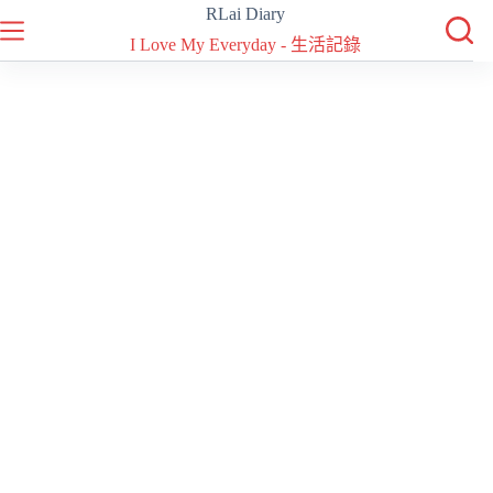
跳
RLai Diary
至
I Love My Everyday - 生活記錄
主
要
內
容