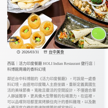
2026/03/31
台中美食
西區｜活力印度餐廳 HOLI Indian Restaurant 健行店｜
科博館周邊的香料幻境
鄰近台中科博館的《活力印度餐廳》，可說是一處香
料幻境。由道地印度職人主廚坐鎮，重新定義異國生
活的美味節奏。寬敞且靈活的空間設計，不僅適合單
人靜謐獨享，更具備大型聚餐的包場潛力。在這裡，
可以品嚐到坦都里窯烤鎖住肉汁的香料雞塊，以及數
十種深度交織的靈魂咖哩蕾的感官旅行。