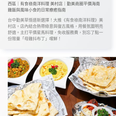
西區｜有食祿南洋料理 美村店｜勤美商圈平價海南
雞飯與風味小食的日常療癒指南
台中勤美草悟道新選擇！大推《有食祿南洋料理》美
村店。店內結合熱帶綠意與復古風格，用餐氛圍明亮
舒適。主打平價星馬料理，免收服務費，別忘了點一
份限量「母雞抖布丁」嚐鮮！