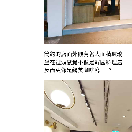
簡約的
店面
外
觀有著大面積玻璃
坐在裡頭感覺不像是韓國料理店
反而更像是網美咖啡廳 … ?