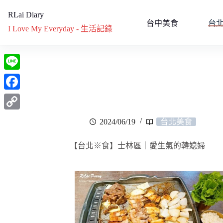
RLai Diary
台中美食
台
I Love My Everyday - 生活記錄
L
i
F
n
a
C
2024/06/19
台北美食
e
c
o
e
【台北※食】士林區｜愛生氣的韓媳婦
p
b
y
o
L
o
i
k
n