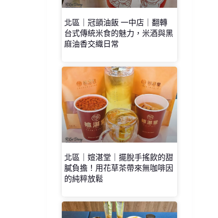
北區｜冠顗油飯 一中店｜翻轉
台式傳統米食的魅力，米酒與黑
麻油香交織日常
北區｜媗湛堂｜擺脫手搖飲的甜
膩負擔！用花草茶帶來無咖啡因
的純粹放鬆