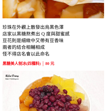
珍珠在外觀上散發出烏黑色澤
店家以黑糖熬煮出 Q 度與甜蜜感
豆花則是細緻中又帶有豆香味
兩者的結合相輔相成
怪不得店名會以此命名
黑糖美人刨冰(四種料) │ 80 元