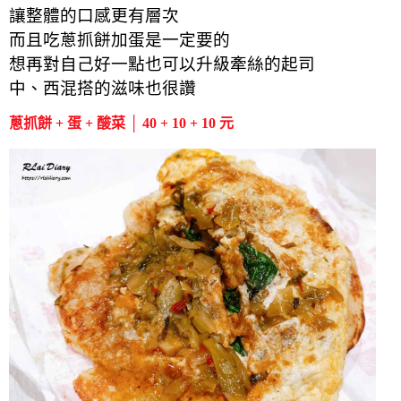
讓整體的口感更有層次
而且吃蔥抓餅加蛋是一定要的
想再對自己好一點也可以升級牽絲的起司
中、西混搭的滋味也很讚
蔥抓餅 + 蛋 + 酸菜 │ 40 + 10 + 10 元