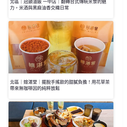
北區｜冠顗油飯 一中店｜翻轉台式傳統米食的魅
力，米酒與黑麻油香交織日常
北區｜媗湛堂｜擺脫手搖飲的甜膩負擔！用花草茶
帶來無咖啡因的純粹放鬆