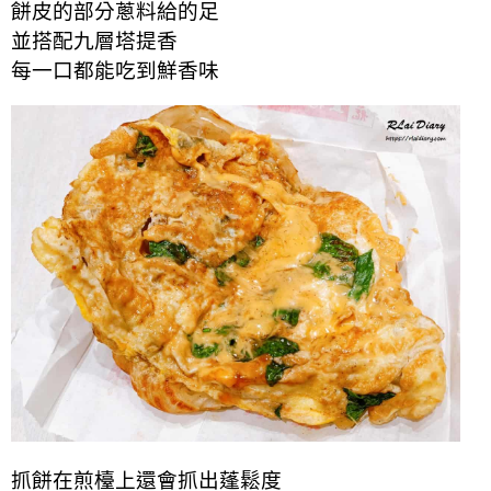
餅皮的部分蔥料給的足
並搭配九層塔提香
每一口都能吃到鮮香味
抓餅在煎檯上還會抓出蓬鬆度