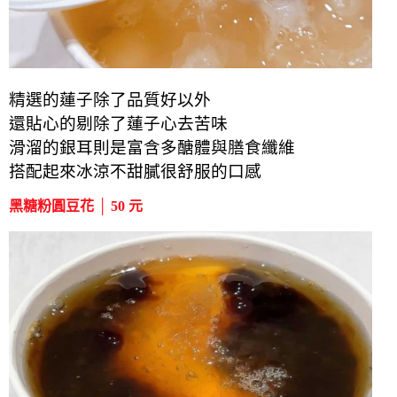
精選的蓮子除了品質好以外
還貼心的剔除了蓮子心去苦味
滑溜的銀耳則是富含多醣體與膳食纖維
搭配起來冰涼不甜膩很舒服的口感
黑糖粉圓豆花 │ 50 元