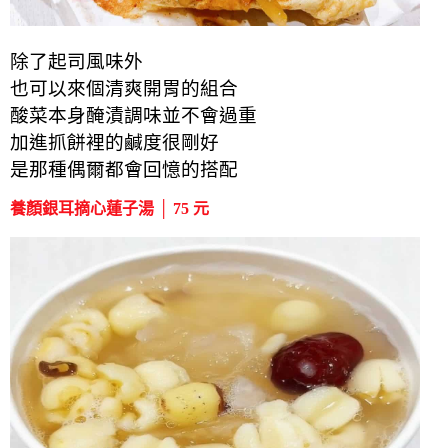
除了起司風味外
也可以來個清爽開胃的組合
酸菜本身醃漬調味並不會過重
加進抓餅裡的鹹度很剛好
是那種偶爾都會回憶的搭配
養顏銀耳摘心蓮子湯 │ 75 元