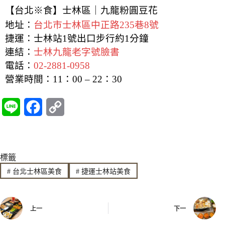
【台北※食】士林區｜九龍粉圓豆花
地址：
台北市士林區中正路235巷8號
捷運：士林站1號出口步行約1分鐘
連結：
士林九龍老字號臉書
電話：
02-2881-0958
營業時間：11：00 – 22：30
L
F
C
i
a
o
n
c
p
標籤
e
e
y
#
台北士林區美食
#
捷運士林站美食
b
L
o
i
上一
下一
o
n