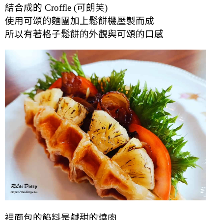
結合成的 Croffle (可朗芙)
使用可頌的麵團加上鬆餅機壓製而成
所以有著格子鬆餅的外觀與可頌的口感
裡面包的餡料是鹹甜的燒肉