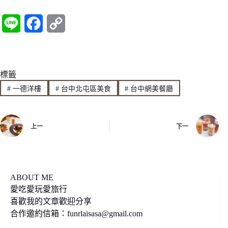
L
F
C
i
a
o
n
c
p
標籤
e
e
y
#
一德洋樓
#
台中北屯區美食
#
台中網美餐廳
b
L
o
i
上一
下一
o
n
k
k
ABOUT ME
愛吃愛玩愛旅行
喜歡我的文章歡迎分享
合作邀約信箱：
funrlaisasa@gmail.com