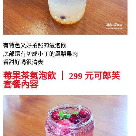
有特色又
好拍照
的氣泡飲
底部還有切成小丁的鳳梨果肉
香甜
好喝
很
清爽
莓果茶氣泡飲 ｜ 299 元可郎芙
套餐內容