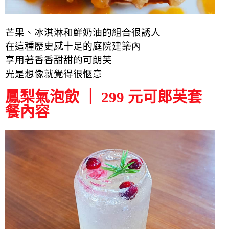
芒果、冰淇淋和鮮奶油的組合很
誘人
在這種歷史感十足的庭院建築內
享用著香香甜甜的可朗芙
光是想像就覺得很愜意
鳳梨氣泡飲 ｜ 299 元可郎芙套
餐內容