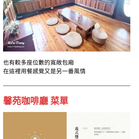
也有
較多
座位數的
寬敞
包廂
在這裡用餐感覺又是另一番風情
馨苑咖啡廳 菜單