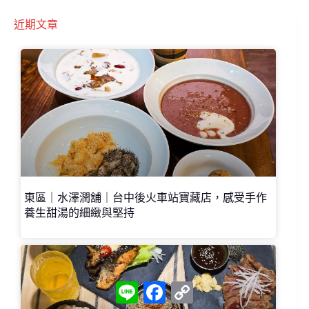
近期文章
東區｜水澤潤舖｜台中後火車站寶藏店，感受手作
養生甜湯的細緻與堅持
L
F
C
i
a
o
n
c
p