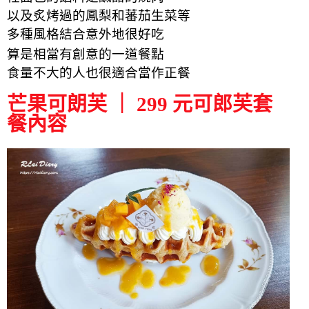
以及炙烤過的鳳梨和蕃茄生菜等
多種風格
結合意外地
很好吃
算是相當有創意的一道餐點
食量不大的人也很適合當作正餐
芒果可朗芙 ｜ 299 元可郎芙套
餐內容