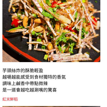
芋頭絲炸的酥脆輕盈
越嚼越能感受到食材獨特的香氣
調味上鹹香中帶點微辣
是一道會越吃越涮嘴的驚喜
紅米鮮稻