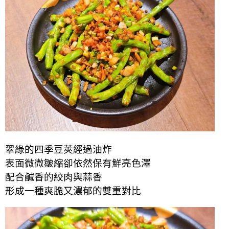
翠綠的四季豆莢經過油炸
表面微微皺縮卻依然保有鮮亮色澤
配合鹹香的絞肉與蒜香
形成一種爽脆又濃郁的雙重對比