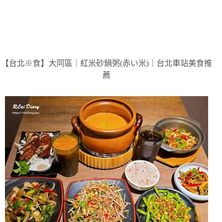
【台北※食】大同區｜紅米砂鍋粥(赤い米)｜台北車站美食推
薦