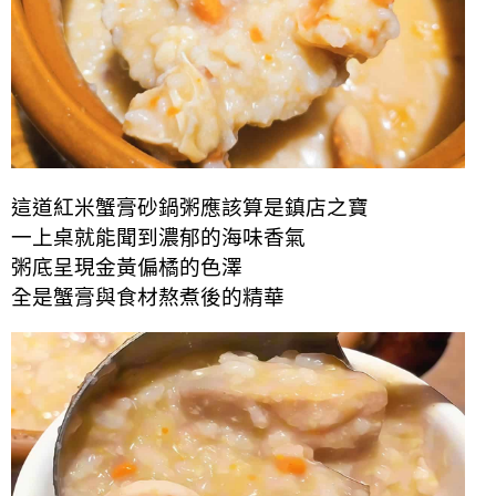
這道紅米蟹膏砂鍋粥應該算是鎮店之寶
一上桌就能聞到濃郁的海味香氣
粥底呈現金黃偏橘的色澤
全是蟹膏與食材熬煮後的精華