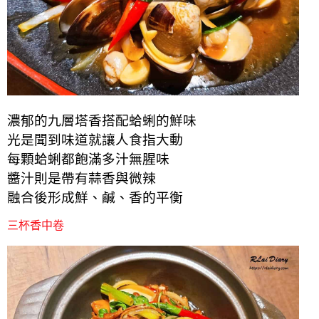
濃郁的九層塔香搭配蛤蜊的鮮味
光是聞到味道就讓人食指大動
每顆蛤蜊都飽滿多汁無腥味
醬汁則是帶有蒜香與微辣
融合後形成鮮、鹹、香的平衡
三杯香中卷