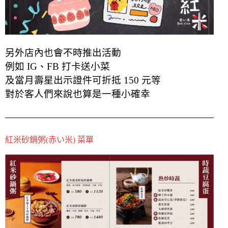
另外店內也會不時推出活動
例如 IG、FB 打卡送小菜
及當月壽星出示證件可折抵 150 元等
對於客人們來說也算是一種小確幸
紅米砂鍋粥(赤い米) 菜單