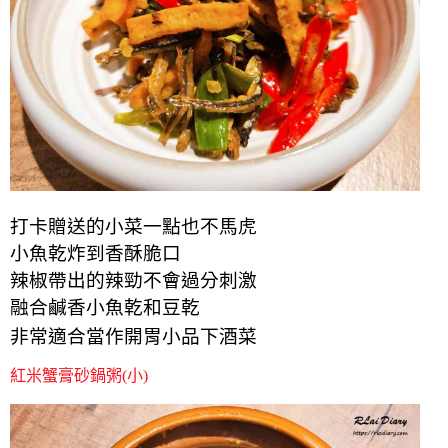
打卡贈送的小菜一點也不馬虎
小魚乾炸到香酥脆口
辣椒帶出的辣勁不會過分刺激
融合
鹹香
小魚乾和豆乾
非常適合當作開胃小品下酒菜
紅米蟹膏砂鍋粥(小)