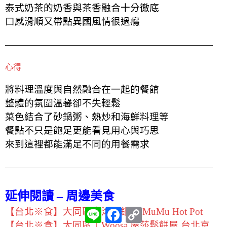
泰式奶茶的奶香與茶香融合十分徹底
口感滑順又帶點異國風情很過癮
心得
將料理溫度與自然融合在一起的餐館
整體的氛圍溫馨卻不失輕鬆
菜色結合了砂鍋粥、熱炒和海鮮料理等
餐點不只是飽足更能看見用心與巧思
來到這裡都能滿足不同的用餐需求
延伸閱讀 – 周邊美食
L
F
C
【台北※食】大同區｜沐牧鍋物 MuMu Hot Pot
i
a
o
【台北※食】大同區｜Woosa 屋莎鬆餅屋 台北京
n
c
p