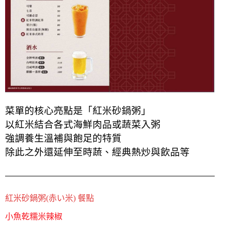
菜單的核心亮點是「紅米砂鍋粥」
以紅米結合各式海鮮肉品或蔬菜入粥
強調養生溫補與飽足的特質
除此之外還延伸至時蔬、經典熱炒與飲品等
紅米砂鍋粥(赤い米) 餐點
小魚乾糯米辣椒