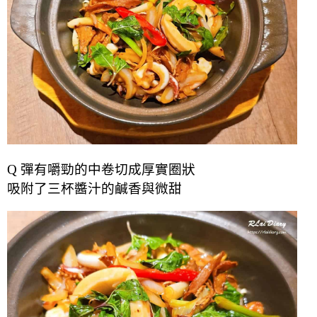
Q 彈有嚼勁的中卷切成厚實圈狀
吸附了三杯醬汁的鹹香與微甜