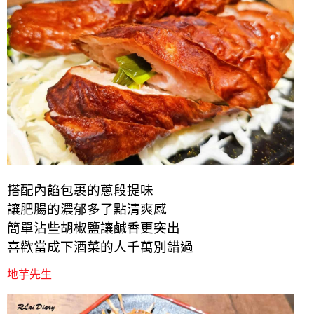
搭配內餡包裹的蔥段提味
讓肥腸的濃郁多了點清爽感
簡單沾些胡椒鹽讓鹹香更突出
喜歡當成下酒菜的人千萬別錯過
地芋先生