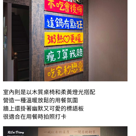
室內則是以木質桌椅和柔黃燈光搭配
營造一種溫暖放鬆的用餐氛圍
牆上還掛著幽默又可愛的標語板
很適合在用餐時拍照打卡