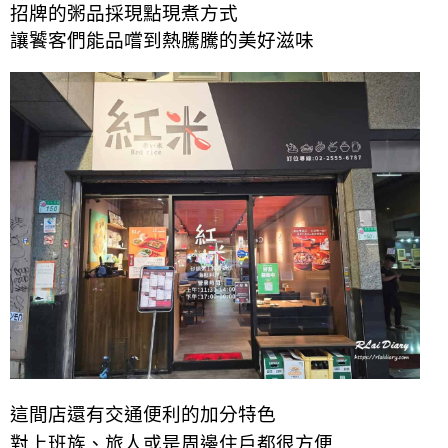
招牌的粥品採現點現煮方式
讓饕客們能品嚐到熱騰騰的美好滋味
這間店還有
交通便利的
加分
特色
對上班族、旅人或是周邊住戶都很方便