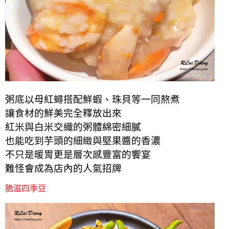
粥底以母紅蟳搭配鮮蝦、珠貝等一同熬煮
讓食材的鮮美完全釋放出來
紅米與白米交織的粥體綿密細膩
也能吃到芋頭的細緻與堅果醬的香濃
不只是暖胃更是層次感豐富的饗宴
難怪會成為店內的人氣招牌
脆滋四季豆