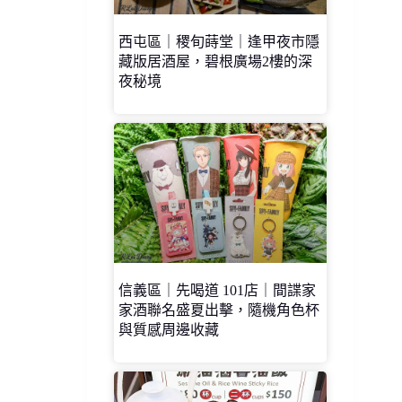
西屯區｜稷旬蒔堂｜逢甲夜市隱
藏版居酒屋，碧根廣場2樓的深
夜秘境
信義區｜先喝道 101店｜間諜家
家酒聯名盛夏出擊，隨機角色杯
與質感周邊收藏