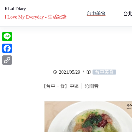
RLai Diary
台中美食
台
I Love My Everyday - 生活記錄
L
i
F
n
a
C
2021/05/29
台中美食
e
c
o
e
【台中 – 食】中區 │ 沁園春
p
b
y
o
L
o
i
k
n