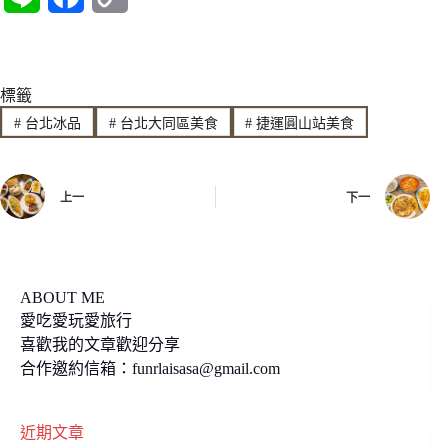
i
a
o
n
c
p
標籤
e
e
y
#
台北冰品
#
台北大同區美食
#
捷運圓山站美食
b
L
o
i
上一
下一
o
n
k
k
ABOUT ME
愛吃愛玩愛旅行
喜歡我的文章歡迎分享
合作邀約信箱：
funrlaisasa@gmail.com
近期文章