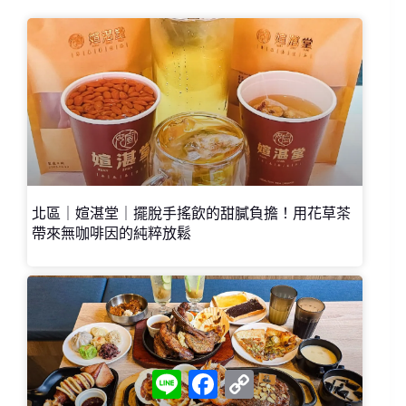
北區｜媗湛堂｜擺脫手搖飲的甜膩負擔！用花草茶
帶來無咖啡因的純粹放鬆
L
F
C
i
a
o
n
c
p