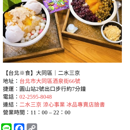
【台北※食】大同區｜二水三京
地址：
台北市大同區酒泉街66號
捷運：圓山站2號出口步行約7分鐘
電話：
02-2595-8048
連結：
二水三京 涼心事業 冰品專賣店臉書
營業時間：11：00 – 22：00
L
F
C