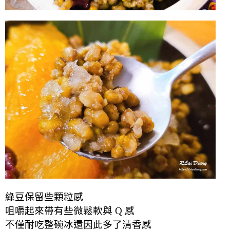
綠豆保留些顆粒感
咀嚼起來帶有些微鬆軟與 Q 感
不僅耐吃整碗冰還因此多了清香感