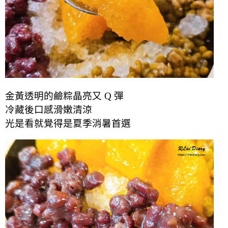
金黃透明的鹼粽晶亮又 Q 彈
冷藏後口感滑嫩清涼
光是看就覺得是夏季消暑首選