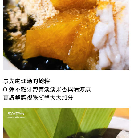
事先處理過的鹼粽
Q 彈不黏牙帶有淡淡米香與清涼感
更讓整體視覺衝擊大大加分