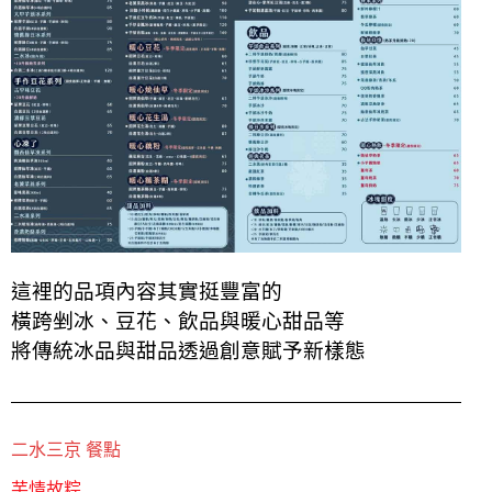
這裡的品項內容其實挺豐富的
橫跨剉冰、豆花、飲品與暖心甜品等
將傳統冰品與甜品
透過創意賦予新樣態
二水三京 餐點
芋情故粽