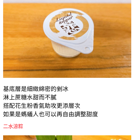
基底層是細緻綿密的剉冰
淋上蔗糖水甜而不膩
搭配花生粉香氣助攻更添層次
如果是螞蟻人也可以再自由調整甜度
二水涼粽