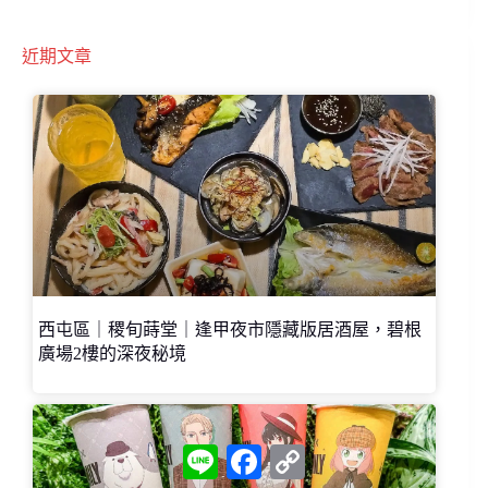
近期文章
西屯區｜稷旬蒔堂｜逢甲夜市隱藏版居酒屋，碧根
廣場2樓的深夜秘境
L
F
C
i
a
o
n
c
p