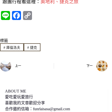
跟團行程看這裡：
奧地利、捷克之旅
L
F
C
i
a
o
n
c
p
標籤
e
e
y
#
庫倫洛夫
#
捷克
b
L
o
i
上一
下一
o
n
k
k
ABOUT ME
愛吃愛玩愛旅行
喜歡我的文章歡迎分享
合作邀約信箱：
funrlaisasa@gmail.com