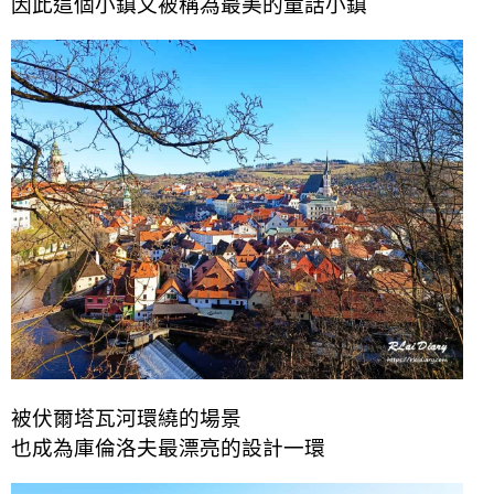
因此這個小鎮又被稱為最美的童話小鎮
被伏爾塔瓦河環繞的場景
也成為庫倫洛夫最漂亮的設計一環