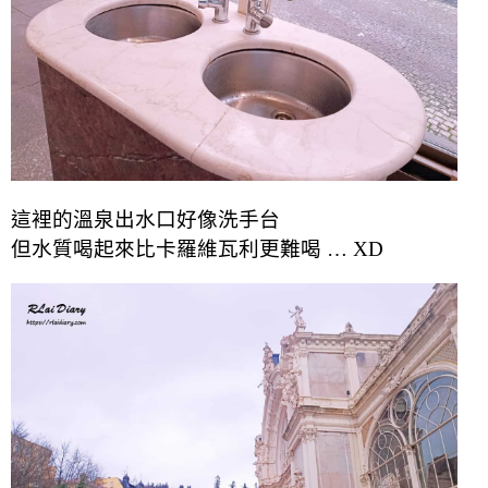
這裡的溫泉出水口好像洗手台
但水質喝起來比卡羅維瓦利更難喝 … XD