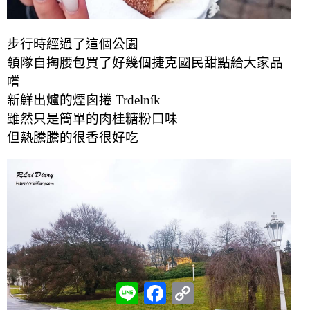
步行時經過了這個公園
領隊自掏腰包買了好幾個捷克國民甜點給大家品
嚐
新鮮出爐的煙囪捲 Trdelník
雖然只是簡單的肉桂糖粉口味
但熱騰騰的很香很好吃
L
F
C
i
a
o
n
c
p