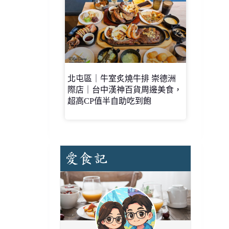
北屯區｜牛室炙燒牛排 崇德洲
際店｜台中漢神百貨周邊美食，
超高CP值半自助吃到飽