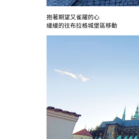
抱著期望又雀躍的心
緩緩的往布拉格城堡區移動