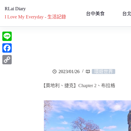
RLai Diary
台中美食
台
I Love My Everyday - 生活記錄
L
i
F
n
a
C
2023/01/26
環遊世界
e
c
o
e
【奧地利、捷克】Chapter 2、布拉格
p
b
y
o
L
o
i
k
n