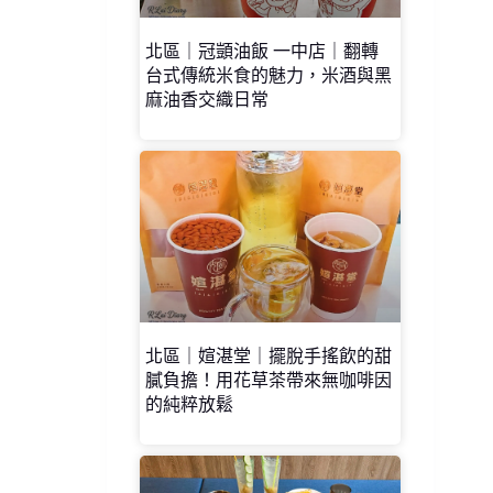
北區｜冠顗油飯 一中店｜翻轉
台式傳統米食的魅力，米酒與黑
麻油香交織日常
北區｜媗湛堂｜擺脫手搖飲的甜
膩負擔！用花草茶帶來無咖啡因
的純粹放鬆