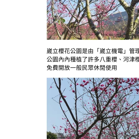
崴立櫻花公園是由「崴立機電」管
公園內內種植了許多八重櫻、河津
免費開放一般民眾休閒使用