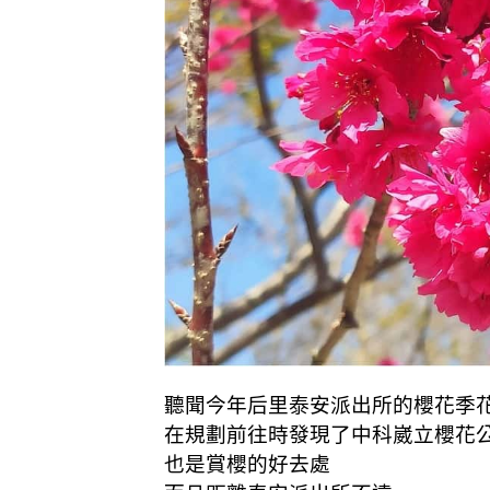
聽聞今年后里泰安派出所的櫻花季
在規劃前往時發現了中科崴立櫻花
也是賞櫻的好去處