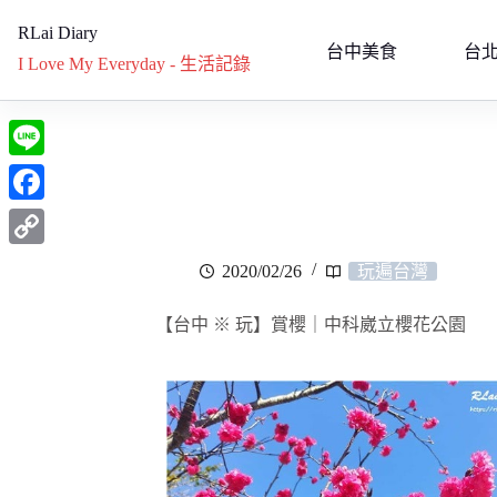
RLai Diary
台中美食
台
I Love My Everyday - 生活記錄
L
i
F
n
a
C
2020/02/26
玩遍台灣
e
c
o
e
【台中 ※ 玩】賞櫻｜中科崴立櫻花公園
p
b
y
o
L
o
i
k
n