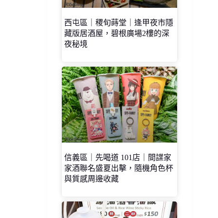
西屯區｜稷旬蒔堂｜逢甲夜市隱
藏版居酒屋，碧根廣場2樓的深
夜秘境
信義區｜先喝道 101店｜間諜家
家酒聯名盛夏出擊，隨機角色杯
與質感周邊收藏