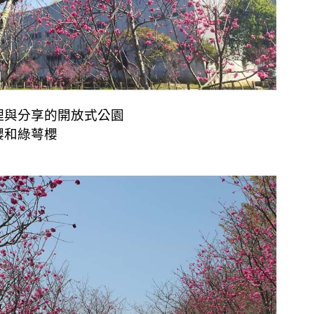
理與分享的開放式公園
櫻和綠萼櫻