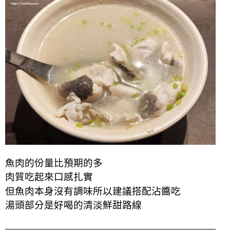
魚肉的份量比預期的多
肉質吃起來
口感
扎實
但魚肉本身沒有調味所以建議搭配沾醬吃
湯頭部分是好喝的清淡鮮甜路線