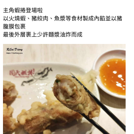
主角蝦捲登場啦
以火燒蝦、豬絞肉、魚漿等食材製成內餡並以豬
腹膜包裹
最後外層裹上少許麵漿油炸而成