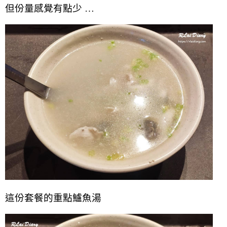
但份量感覺有點少 …
這份套餐的重點鱸魚湯