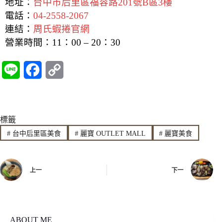
地址：
台中市后里區福容路201號B區3樓
電話：
04-2558-2067
連結：
周氏蝦捲官網
營業時間：
11：00 – 20：30
L
F
C
i
a
o
n
c
p
標籤
e
e
y
#
台中后里區美食
#
麗寶 OUTLET MALL
#
麗寶美食
b
L
o
i
上一
下一
o
n
k
k
ABOUT ME