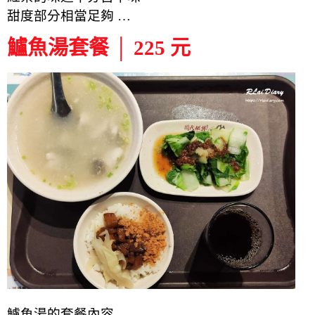
甜度部分相當足夠 …
鱸魚湯套餐 │ 225 元
鱸魚湯的套餐內容