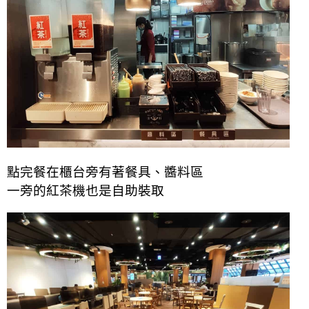
點完餐在櫃台旁有著餐具、醬料區
一旁的紅茶機也是自助裝取