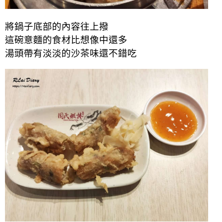
將鍋子底部的內容往上撥
這碗意麵的食材比想像中還多
湯頭帶有淡淡的沙茶味還不錯吃