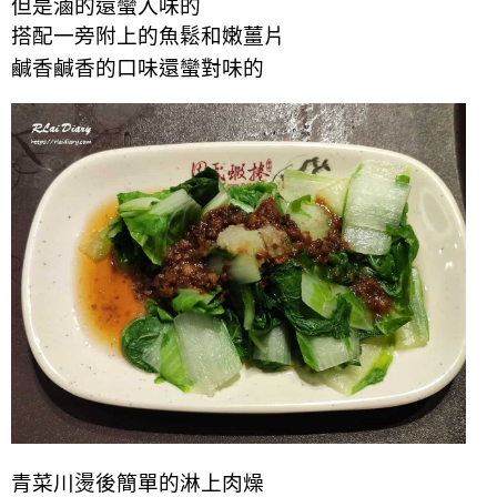
但是滷的還蠻入味的
搭配一旁附上的魚鬆和嫩薑片
鹹香鹹香的口味還蠻對味的
青菜川
燙後
簡單的淋上肉燥