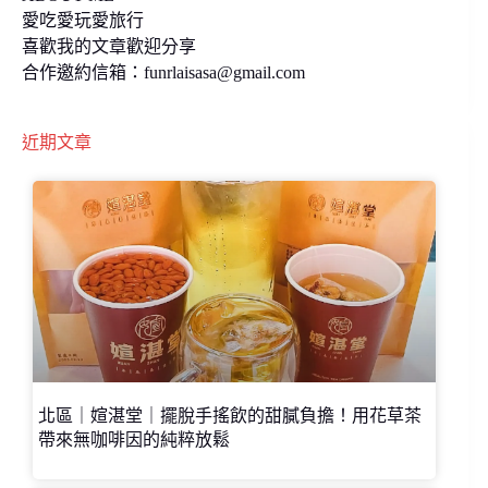
愛吃愛玩愛旅行
喜歡我的文章歡迎分享
合作邀約信箱：
funrlaisasa@gmail.com
近期文章
北區｜媗湛堂｜擺脫手搖飲的甜膩負擔！用花草茶
帶來無咖啡因的純粹放鬆